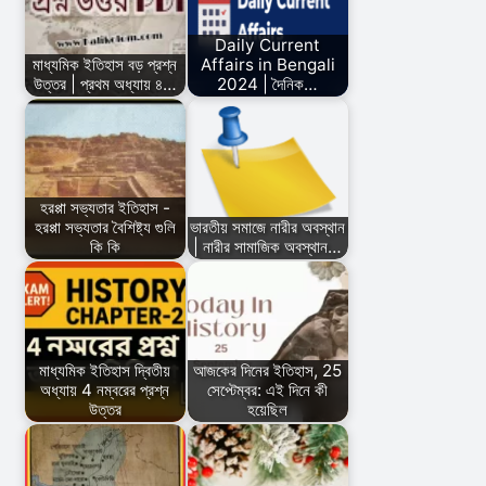
Daily Current
মাধ্যমিক ইতিহাস বড় প্রশ্ন
Affairs in Bengali
উত্তর | প্রথম অধ্যায় ৪…
2024 | দৈনিক…
হরপ্পা সভ্যতার ইতিহাস -
হরপ্পা সভ্যতার বৈশিষ্ট্য গুলি
ভারতীয় সমাজে নারীর অবস্থান
কি কি
| নারীর সামাজিক অবস্থান…
মাধ্যমিক ইতিহাস দ্বিতীয়
আজকের দিনের ইতিহাস, 25
অধ্যায় 4 নম্বরের প্রশ্ন
সেপ্টেম্বর: এই দিনে কী
উত্তর
হয়েছিল