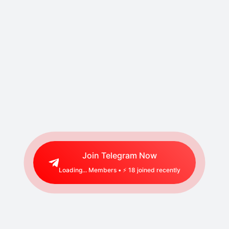
Join Telegram Now
Loading...
Members • ⚡
18
joined recently