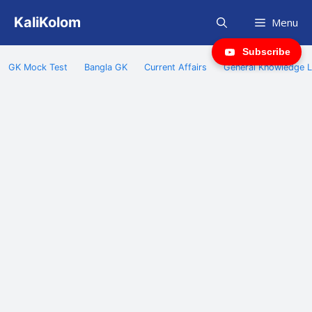
Skip
KaliKolom
Menu
to
content
Subscribe
GK Mock Test
Bangla GK
Current Affairs
General Knowledge L