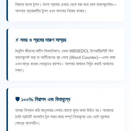
নিজস্ব বাংলা টুলস। বাংলা গ্রামার চেকার থেকে শুরু করে বয়স ক্যালকুলেটর—
আপনার প্রয়োজনীয় টুলস এখন আপনার নিজের ভাষায়।
⚡ সময় ও শ্রমের দারুণ সাশ্রয়
দৈনন্দিন জীবনের জটিল হিসাবনিকাশ, যেমন WBSEDCL ইলেকট্রিসিটি বিল
ক্যালকুলেট করা বা আর্টিকেলের শব্দ গোনা (Word Counter)—এসব কাজ
এখন মাত্র কয়েক সেকেন্ডের ব্যাপার। আপনার কাজকে নিখুঁত করাই আমাদের
লক্ষ্য।
🛡️ ১০০% নিরাপদ এবং বিনামূল্যে
আমরা বিশ্বাস করি মাতৃভাষার সেবায় কোনো মূল্য থাকা উচিত নয়। আমাদের
তৈরি প্রতিটি অনলাইন টুল সবার জন্য সম্পূর্ণ বিনামূল্যে এবং ডেটা সুরক্ষার
ক্ষেত্রে আপসহীন।