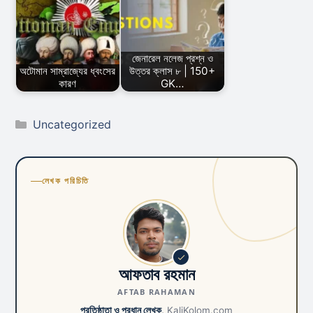
জেনারেল নলেজ প্রশ্ন ও
অটোমান সাম্রাজ্যের ধ্বংসের
উত্তর ক্লাস ৮ | 150+
কারণ
GK…
Categories
Uncategorized
লেখক পরিচিতি
আফতাব রহমান
AFTAB RAHAMAN
প্রতিষ্ঠাতা ও প্রধান লেখক,
KaliKolom.com