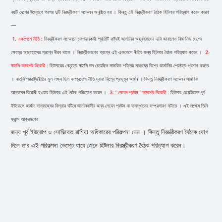
নয়টি দেশের উদ্যোগে পরপর দুটি নিরস্ত্রীকরণ সম্মেলন অনুষ্ঠিত হয় । কিন্তু এই নিরস্ত্রীকরণ বৈঠক হিটলার পরিত্যাগ করেন কারণ
—
1. একপেশে নীতি :
নিরস্ত্রীকরণ সম্মেলনে যােগদানকারী প্রতিটি রাষ্ট্রই জার্মানির অস্ত্রহ্রাসের দাবি জানালেও নিজ নিজ দেশের
ক্ষেত্রে অস্ত্রহাসের প্রশ্নে নীরব থাকে । নিরস্ত্রীকরণের প্রশ্নে এই একপেশে নীতির জন্য হিটলার বৈঠক পরিত্যাগ করেন ।
2.
নাতসি আদর্শের বিরােধী :
হিটলারের নেতৃত্বে নাতসি দল চেয়েছিল সামরিক শক্তির সাহায্যে বিশ্বে জার্মানির শ্রেষ্ঠত্ব প্রমাণ করতে
। নাতসি পররাষ্ট্রনীতির মূল লক্ষ্য ছিল বলপ্রয়ােগ নীতি দ্বারা বিশ্বে প্রভুত্ব অর্জন । কিন্তু নিরস্ত্রীকরণ সম্মেলন সামরিক
আগ্রাসন বিরােধী হওয়ায় হিটলার এই বৈঠক পরিত্যাগ করেন ।
3. ‘ লেবেন শ্রউম ’ আদর্শের বিরােধী :
হিটলার চেয়েছিলেন পূর্ব
ইউরােপে জার্মান সাম্রাজ্যের বিস্তার ঘটিয়ে জার্মানবাসীর জন্য লেবেন শ্রউম বা বাসস্থানের সম্প্রসারণ ঘটাতে । এই লক্ষ্যে তিনি
ফ্রান্স আক্রমণের
জন্য পূর্ব ইউরােপ ও সােভিয়েত রাশিয়া অধিকারের পরিকল্পনা নেন । কিন্তু নিরস্ত্রীকরণ বৈঠকে যােগ
দিলে তার এই পরিকল্পনা ভেস্তে যাবে জেনে হিটলার নিরস্ত্রীকরণ বৈঠক পরিত্যাগ করেন।