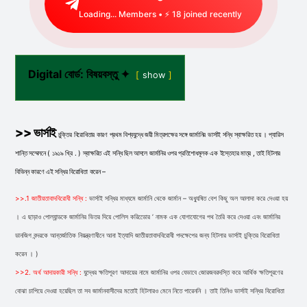
Loading...
Members • ⚡
18
joined recently
Digital বোর্ড: বিষয়বস্তু ✦
show
>> ভার্সাই
চুক্তির বিরােধিতার কারণ প্রথম বিশ্বযুদ্ধে
জয়ী মিত্রপক্ষের সঙ্গে জার্মানির ভার্সাই সন্ধি স্বাক্ষরিত হয় । প্যারিস
শান্তি সম্মেলনে ( ১৯১৯ খ্রি . ) স্বাক্ষরিত এই সন্ধি ছিল আসলে জার্মানির ওপর প্রতিশােধমূলক এক ইস্তেহার মাত্র , তাই হিটলার
বিভিন্ন কারণে এই সন্ধির বিরােধিতা করেন
–
>>.1 জাতীয়তাবাদবিরােধী সন্ধি :
ভার্সাই সন্ধির
মাধ্যমে জার্মানি থেকে জার্মান – অধ্যুষিত বেশ কিছু অল আলাদা করে দেওয়া হয়
। এ ছাড়াও পােল্যান্ডকে জার্মানির ভিতর দিয়ে পােলিস করিডোের ’ নামক এক যােগাযােগের পথ তৈরি করে দেওয়া এবং জার্মানির
ডানজিগ বন্দরকে আন্তর্জাতিক নিয়ন্ত্রণাধীনে আনা ইত্যাদি জাতীয়তাবাদবিরােধী পদক্ষেপের জন্য হিটলার ভার্সাই চুক্তির বিরােধিতা
করেন । )
>>2. অর্থ আদায়কারী সন্ধি :
যুদ্ধের ক্ষতিপূরণ আদায়ের নামে জার্মানির ওপর যেভাবে জোরজবরদস্তি করে আর্থিক ক্ষতিপূরণের
বােঝা চাপিয়ে দেওয়া হয়েছিল তা সব জার্মানবাসীদের মতােই হিটলারও মেনে নিতে পারেননি । তাই তিনিও ভার্সাই সন্ধির বিরােধিতা