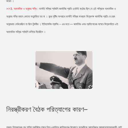
করেন ।
>>3. অমানবিক ও অনুদার সন্ধি :
ভার্সাই সন্ধির শর্তগুলি জার্মানির প্রতি এতটাই কঠোর ছিল যে এই সন্ধিকে অমানবিক ও
অনুদার সন্ধি বললে কোনাে অত্যুক্তি হয় না । যুদ্ধ সৃষ্টির অপরাধে ভার্সাই সন্ধির মাধ্যমে মিত্রপক্ষ জার্মানির প্রতি যে চরম
অনুদারতা দেখিয়েছিল তা ছিল নিন্দনীয় । ইতিহাসবিদ ল্যাসিং – এর মতে — জার্মানির ওপর প্রতিশােধের লক্ষ্যে মিত্রশক্তি এই
অমানবিক সন্ধির শর্তগুলি চাপিয়ে দিয়েছিল ।
নিরস্ত্রীকরণ বৈঠক পরিত্যাগের কারণ–
প্রথম বিশ্বযুদ্ধের পর শান্তি প্রতিষ্ঠার লক্ষ্য নিয়ে একদিকে জাতিসংঘের উদ্যোগে অপরদিকে আমেরিকার আহ্বানেযােগদানকারী মােট