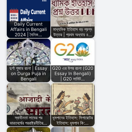
Daily Current
Affairs in Bengali
মাধ্যমিক ইতিহাস বড় প্রশ্ন
2024 | দৈনিক…
উত্তর | প্রথম অধ্যায় ৪…
দুর্গা পূজার রচনা | Essay
G20 এর উপর রচনা (G20
on Durga Puja in
Essay In Bengali)
Bengali
| G20 সামিট…
স্বাধীনতা লাভের পর
ধূমপানের ইতিহাস: সিগারেটের
ভারতবর্ষের পররাষ্ট্রনীতির…
ইতিহাস: ধূমপান কি:…