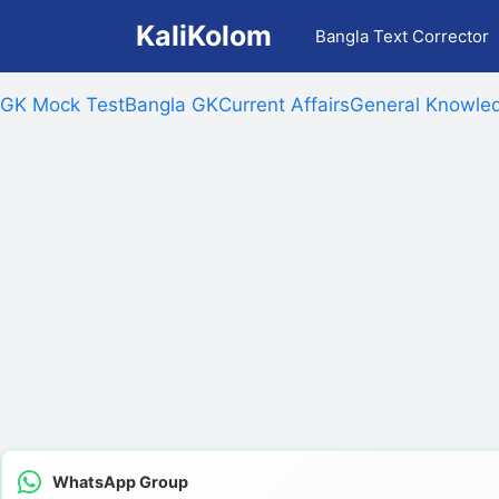
Skip
KaliKolom
Bangla Text Corrector
to
content
GK Mock Test
Bangla GK
Current Affairs
General Knowled
WhatsApp Group