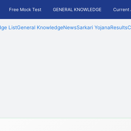
Free Mock Test
GENERAL KNOWLEDGE
Current 
ge List
General Knowledge
News
Sarkari Yojana
Results
C