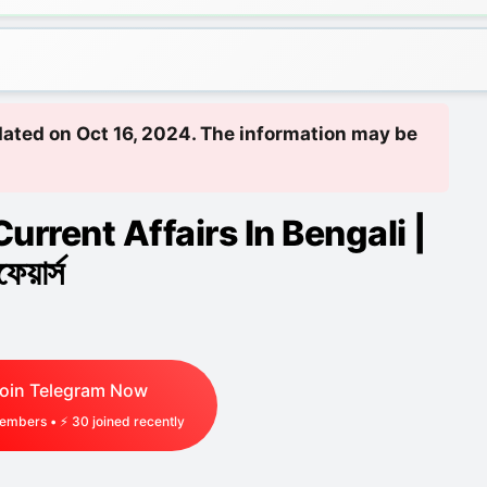
pdated on Oct 16, 2024. The information may be
rrent Affairs In Bengali |
েয়ার্স
oin Telegram Now
mbers • ⚡
37
joined recently