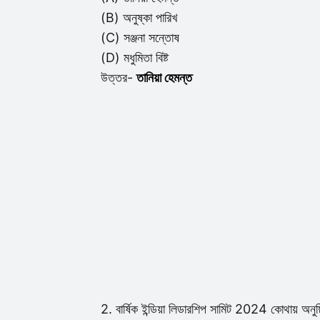
(B) অনুষ্কা পারিখ
(C) সঞ্জনা সন্তোষ
(D) মধুমিতা বিষ্ট
উত্তর-
তানিয়া হেমন্ত
2. বার্ষিক ইন্ডিয়া লিডারশিপ সামিট 2024 কোথায় অনুষ