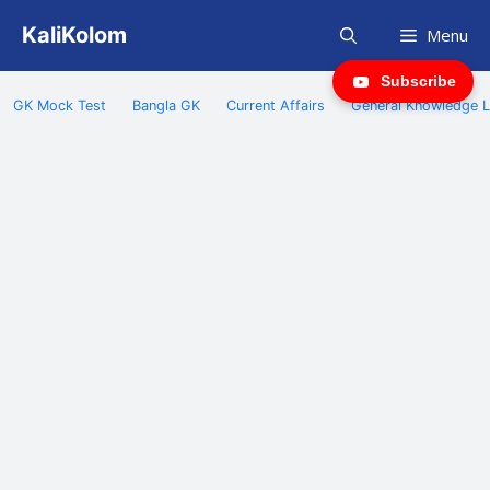
Skip
KaliKolom
Menu
to
content
Subscribe
GK Mock Test
Bangla GK
Current Affairs
General Knowledge L