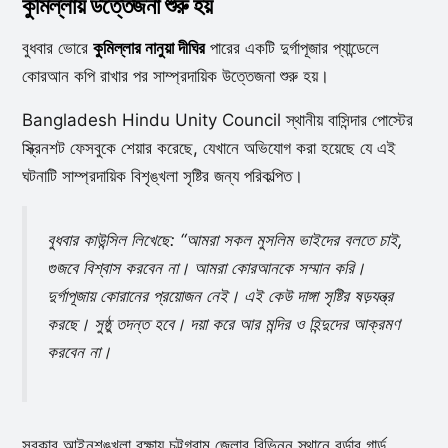
কুমিল্লায় উত্তেজনা শুরু হয়
বুধবার ভোরে
কুমিল্লার নানুয়া দীঘির
পারের একটি দুর্গাপূজার প্যান্ডেলে
কোরআন কপি রাখার পর সাম্প্রদায়িক উত্তেজনা শুরু হয়।
Bangladesh Hindu Unity Council স্থানীয় বাসিন্দার পোস্টের
স্ক্রিনশট ফেসবুকে শেয়ার করেছে, যেখানে অভিযোগ করা হয়েছে যে এই
ঘটনাটি সাম্প্রদায়িক বিশৃঙ্খলা সৃষ্টির জন্য পরিকল্পিত।
বুধবার কাউন্সিল লিখেছে: “আমরা সকল মুসলিম ভাইদের বলতে চাই,
গুজবে বিশ্বাস করবেন না। আমরা কোরআনকে সম্মান করি।
দুর্গাপূজায় কোরানের প্রয়োজন নেই। এই কেউ দাঙ্গা সৃষ্টির ষড়যন্ত্র
করছে। সুষ্ঠু তদন্ত হবে। দয়া করে আর মন্দির ও হিন্দুদের আক্রমণ
করবেন না।
সরকার আইনশৃঙ্খলা রক্ষায় চট্টগ্রাম জেলার বিভিন্ন স্থানে বর্ডার গার্ড