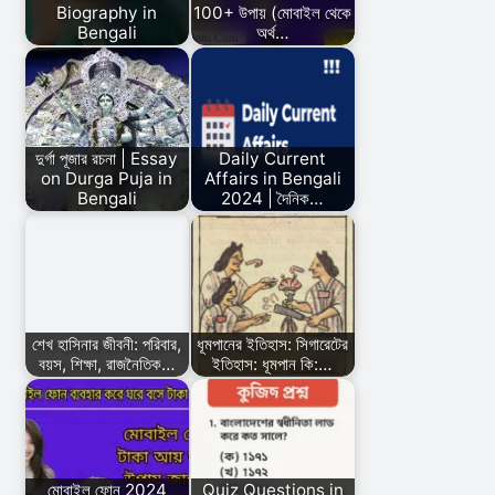
Biography in
100+ উপায় (মোবাইল থেকে
Bengali
অর্থ…
দুর্গা পূজার রচনা | Essay
Daily Current
on Durga Puja in
Affairs in Bengali
Bengali
2024 | দৈনিক…
শেখ হাসিনার জীবনী: পরিবার,
ধূমপানের ইতিহাস: সিগারেটের
বয়স, শিক্ষা, রাজনৈতিক…
ইতিহাস: ধূমপান কি:…
মোবাইল ফোন 2024
Quiz Questions in