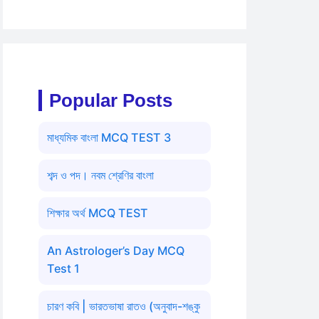
Popular Posts
মাধ্যমিক বাংলা MCQ TEST 3
শব্দ ও পদ। নবম শ্রেণির বাংলা
শিক্ষার অর্থ MCQ TEST
An Astrologer’s Day MCQ
Test 1
চারণ কবি | ভারতভাষা রাতও (অনুবাদ-শঙ্কু