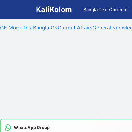
Skip
KaliKolom
Bangla Text Corrector
to
content
GK Mock Test
Bangla GK
Current Affairs
General Knowled
WhatsApp Group