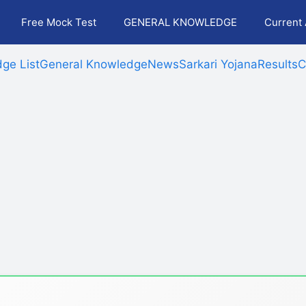
Free Mock Test
GENERAL KNOWLEDGE
Current 
ge List
General Knowledge
News
Sarkari Yojana
Results
C