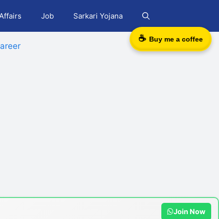
Affairs
Job
Sarkari Yojana
☕
Buy me a coffee
areer
Join Now