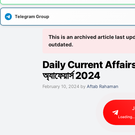
Telegram Group
This is an archived article last u
outdated.
Daily Current Affairs i
অ্যাফেয়ার্স 2024
February 10, 2024
by
Aftab Rahaman
J
Loading...