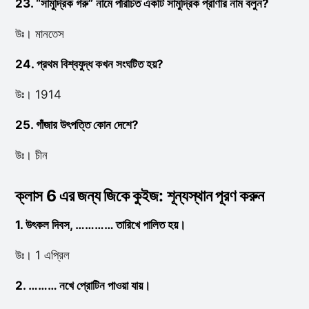
23. “সামুদ্রিক গরু” নামে পরিচিত একটি সামুদ্রিক প্রাণীর নাম বলুন?
উঃ। মানতেস
24. প্রথম বিশ্বযুদ্ধ কখন সংঘটিত হয়?
উঃ। 1914
25. গাঁজার উৎপত্তি কোন দেশে?
উঃ। চীন
ক্লাস 6 এর জন্য জিকে কুইজ: শূন্যস্থান পূরণ করুন
1. উৎকল দিবস, ………… তারিখে পালিত হয়।
উঃ। 1 এপ্রিল
2. ……… নখে প্রোটিন পাওয়া যায়।