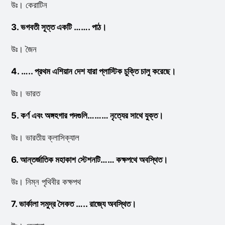
উঃ। কেরাটিন
3. ভগবতী সূত্ত একটি ……. পাঠ।
উঃ। জৈন
4. ….. প্রথম এশিয়ান দেশ যারা প্লাস্টিক চুক্তি চালু করেছে।
উঃ। ভারত
5. কর্ণ এবং অঙ্গহগার পদগুলি……… নৃত্যের সাথে যুক্ত।
উঃ। ভারতীয় ক্লাসিক্যাল
6. আন্তর্জাতিক মহাকাশ স্টেশনটি…… কক্ষপথে অবস্থিত।
উঃ। নিম্ন পৃথিবীর কক্ষপথ
7. ভার্কালা সমুদ্র সৈকত ….. রাজ্যে অবস্থিত।