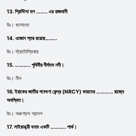
13. প্রিস্টিনা হল …….. এর রাজধানী
উঃ। কসোভো
14. ওজোন স্তর রয়েছে……..
উঃ। স্ট্রাটোস্ফিয়ার
15. ……….. পৃথিবীর দীর্ঘতম নদী।
উঃ। নীল
16. ইয়াকের জাতীয় গবেষণা কেন্দ্র (NRCY) ভারতের ………… রাজ্যে
অবস্থিত।
উঃ। অরুণাচল প্রদেশ
17. সাইরান্ধ্রী বনাম একটি ……….. পার্ক।