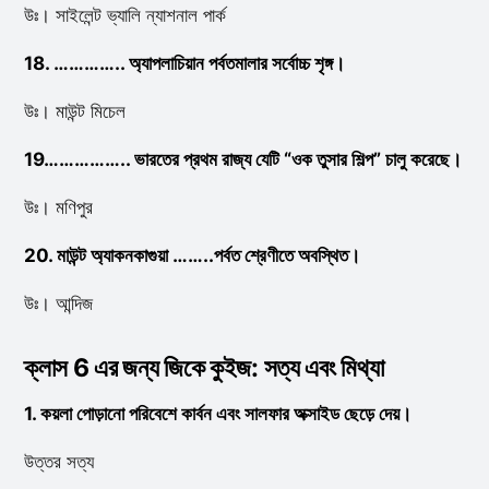
উঃ। সাইলেন্ট ভ্যালি ন্যাশনাল পার্ক
18. ………….. অ্যাপলাচিয়ান পর্বতমালার সর্বোচ্চ শৃঙ্গ।
উঃ। মাউন্ট মিচেল
19…………….. ভারতের প্রথম রাজ্য যেটি “ওক তুসার শিল্প” চালু করেছে।
উঃ। মণিপুর
20. মাউন্ট অ্যাকনকাগুয়া ……..পর্বত শ্রেণীতে অবস্থিত।
উঃ। আন্দিজ
ক্লাস 6 এর জন্য জিকে কুইজ: সত্য এবং মিথ্যা
1. কয়লা পোড়ানো পরিবেশে কার্বন এবং সালফার অক্সাইড ছেড়ে দেয়।
উত্তর সত্য