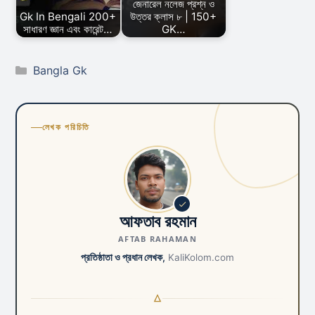
জেনারেল নলেজ প্রশ্ন ও
Gk In Bengali 200+
উত্তর ক্লাস ৮ | 150+
সাধারণ জ্ঞান এবং কারেন্ট…
GK…
Categories
Bangla Gk
লেখক পরিচিতি
আফতাব রহমান
AFTAB RAHAMAN
প্রতিষ্ঠাতা ও প্রধান লেখক,
KaliKolom.com