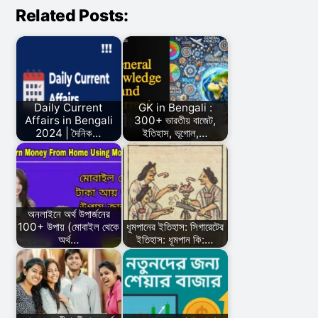
Related Posts:
Daily Current
GK in Bengali :
Affairs in Bengali
300+ ভারতীয় বাজেট,
2024 | দৈনিক…
ইতিহাস, ভূগোল,…
অনলাইনে অর্থ উপার্জনের
100+ উপায় (মোবাইল থেকে
ধূমপানের ইতিহাস: সিগারেটের
অর্থ…
ইতিহাস: ধূমপান কি:…