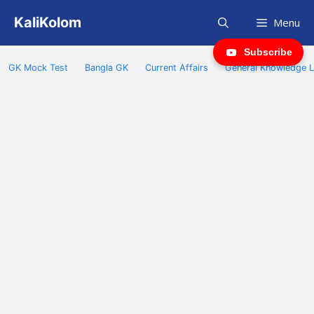
Skip
KaliKolom
Menu
to
content
Subscribe
GK Mock Test
Bangla GK
Current Affairs
General Knowledge L