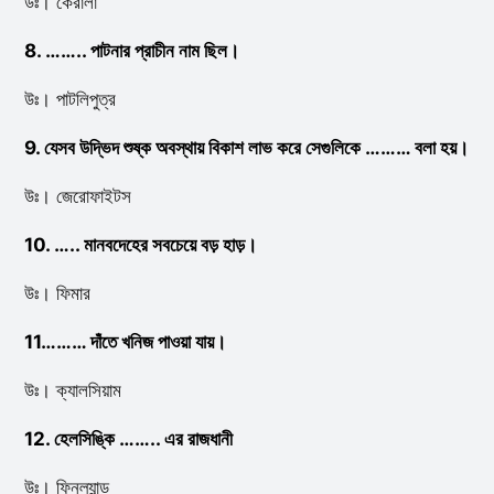
উঃ। কেরালা
8. …….. পাটনার প্রাচীন নাম ছিল।
উঃ। পাটলিপুত্র
9. যেসব উদ্ভিদ শুষ্ক অবস্থায় বিকাশ লাভ করে সেগুলিকে ……… বলা হয়।
উঃ। জেরোফাইটস
10. ….. মানবদেহের সবচেয়ে বড় হাড়।
উঃ। ফিমার
11……… দাঁতে খনিজ পাওয়া যায়।
উঃ। ক্যালসিয়াম
12. হেলসিঙ্কি …….. এর রাজধানী
উঃ। ফিনল্যান্ড