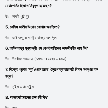
চেয়ারপার্সন হিসাবে নিযুক্ত হয়েছেন?
উঃ। মাধবী পুরি বুচ
5. হেমিস জাতীয় উদ্যান কোথায় অবস্থিত?
উঃ। এটি জম্মু ও কাশ্মীর রাজ্যে অবস্থিত।
6. তামিলনাড়ুর মুখ্যমন্ত্রী এম কে স্ট্যালিনের আত্মজীবনীর নাম কি?
উঃ। উঙ্গালিল ওরুভান (তোমাদের মধ্যে একজন)
7. বিশ্বের প্রথম “সূর্য থেকে তরল” দ্বৈরথ ব্যবহারকারী বিমান সংস্থার নাম
বলুন?
উঃ। সুইস এয়ারলাইন্স
8. আজারবাইজানের রাজধানী কি?