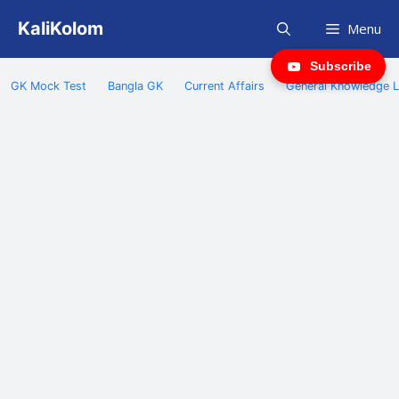
Skip
KaliKolom
Menu
to
content
Subscribe
GK Mock Test
Bangla GK
Current Affairs
General Knowledge L