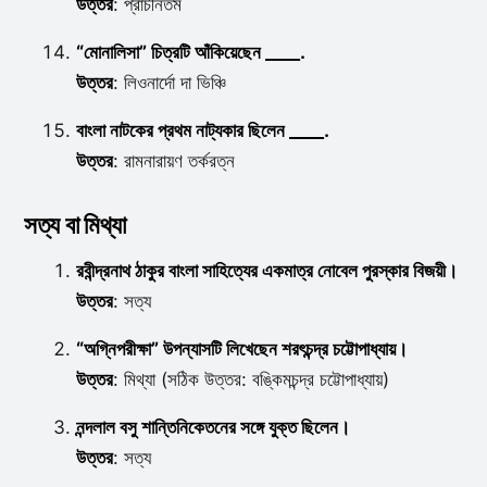
উত্তর
: প্রাচীনতম
“মোনালিসা” চিত্রটি আঁকিয়েছেন ____.
উত্তর
: লিওনার্দো দা ভিঞ্চি
বাংলা নাটকের প্রথম নাট্যকার ছিলেন ____.
উত্তর
: রামনারায়ণ তর্করত্ন
সত্য বা মিথ্যা
রবীন্দ্রনাথ ঠাকুর বাংলা সাহিত্যের একমাত্র নোবেল পুরস্কার বিজয়ী।
উত্তর
: সত্য
“অগ্নিপরীক্ষা” উপন্যাসটি লিখেছেন শরৎচন্দ্র চট্টোপাধ্যায়।
উত্তর
: মিথ্যা (সঠিক উত্তর: বঙ্কিমচন্দ্র চট্টোপাধ্যায়)
নন্দলাল বসু শান্তিনিকেতনের সঙ্গে যুক্ত ছিলেন।
উত্তর
: সত্য