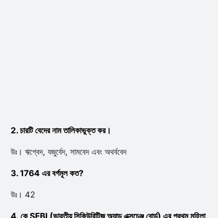
2. চারটি বেদের নাম তালিকাভুক্ত কর।
উঃ। ঋগ্বেদ, যজুর্বেদ, সামবেদ এবং অথর্ববেদ
3. 1764 এর বর্গমূল কত?
উঃ। 42
4. কে SEBI (ভারতীয় সিকিউরিটিজ অ্যান্ড এক্সচেঞ্জ বোর্ড) এর প্রথম মহিলা