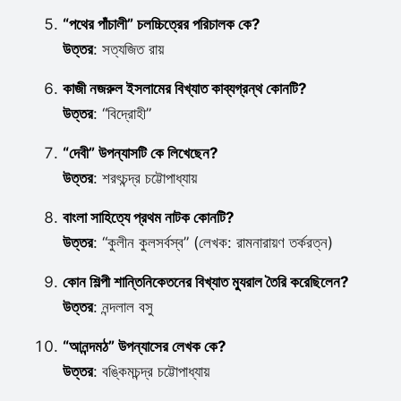
“পথের পাঁচালী” চলচ্চিত্রের পরিচালক কে?
উত্তর
: সত্যজিত রায়
কাজী নজরুল ইসলামের বিখ্যাত কাব্যগ্রন্থ কোনটি?
উত্তর
: “বিদ্রোহী”
“দেবী” উপন্যাসটি কে লিখেছেন?
উত্তর
: শরৎচন্দ্র চট্টোপাধ্যায়
বাংলা সাহিত্যে প্রথম নাটক কোনটি?
উত্তর
: “কুলীন কুলসর্বস্ব” (লেখক: রামনারায়ণ তর্করত্ন)
কোন শিল্পী শান্তিনিকেতনের বিখ্যাত ম্যুরাল তৈরি করেছিলেন?
উত্তর
: নন্দলাল বসু
“আনন্দমঠ” উপন্যাসের লেখক কে?
উত্তর
: বঙ্কিমচন্দ্র চট্টোপাধ্যায়