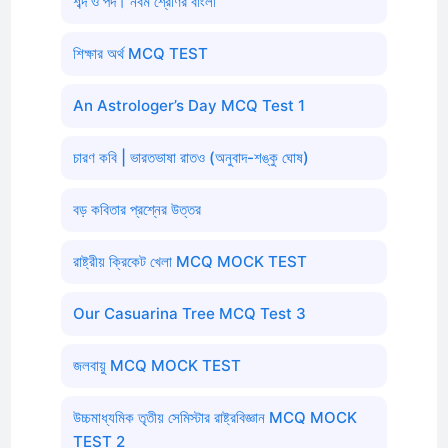
শব্দ ও পদ। নবম শ্রেণির বাংলা
শিক্ষার অর্থ MCQ TEST
An Astrologer’s Day MCQ Test 1
চারণ কবি | ভারতভাষা রাতও (অনুবাদ-শঙ্কু ঘোষ)
বড় কবিতার প্রশ্নের উত্তর
রাষ্ট্রীয় ক্রিকেট খেলা MCQ MOCK TEST
Our Casuarina Tree MCQ Test 3
জলবায়ু MCQ MOCK TEST
উচ্চমাধ্যমিক তৃতীয় সেমিস্টার রাষ্ট্রবিজ্ঞান MCQ MOCK
TEST 2