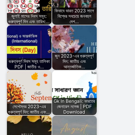
কিভাবে ভারত 2023 সালে
জুলাই মাসের দিবস সমূহ:
বিশ্বের সবচেয়ে জনবহুল
গুরুত্বপূর্ণ দিন এবং তারিখ:…
দেশ…
জুন 2023-এর গুরুত্বপূর্ণ
গুরুত্বপূর্ণ দিবস সমূহ তালিকা
দিন: জাতীয় এবং
PDF | জাতীয় ও…
আন্তর্জাতিক…
Gk In Bengali: ভারতের
সেপ্টেম্বর 2023-এর
জেনারেল নলেজ | PDF
গুরুত্বপূর্ণ দিন: জাতীয় এবং…
Download