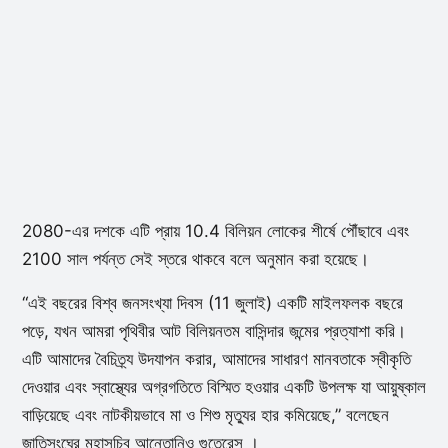
2080-এর দশকে এটি প্রায় 10.4 বিলিয়ন লোকের শীর্ষে পৌঁছাবে এবং
2100 সাল পর্যন্ত সেই স্তরে থাকবে বলে অনুমান করা হয়েছে।
“এই বছরের বিশ্ব জনসংখ্যা দিবস (11 জুলাই) একটি মাইলফলক বছরে
পড়ে, যখন আমরা পৃথিবীর আট বিলিয়নতম বাসিন্দার জন্মের প্রত্যাশা করি।
এটি আমাদের বৈচিত্র্য উদযাপন করার, আমাদের সাধারণ মানবতাকে স্বীকৃতি
দেওয়ার এবং স্বাস্থ্যের অগ্রগতিতে বিস্মিত হওয়ার একটি উপলক্ষ যা আয়ুষ্কাল
বাড়িয়েছে এবং নাটকীয়ভাবে মা ও শিশু মৃত্যুর হার কমিয়েছে,” বলেছেন
জাতিসংঘের মহাসচিব আন্তোনিও গুতেরেস ।