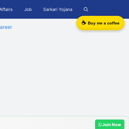
Affairs
Job
Sarkari Yojana
☕
Buy me a coffee
areer
Join Now