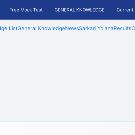
Free Mock Test
GENERAL KNOWLEDGE
Current 
ge List
General Knowledge
News
Sarkari Yojana
Results
C