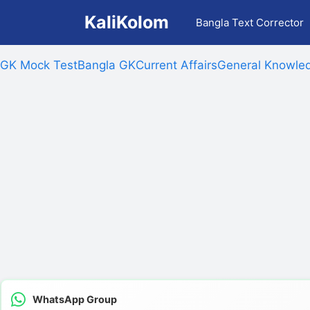
Skip
KaliKolom
Bangla Text Corrector
to
content
GK Mock Test
Bangla GK
Current Affairs
General Knowled
WhatsApp Group