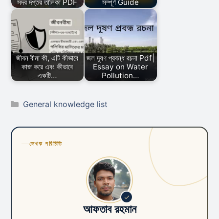
সদর দপ্তর তালিকা PDF
সম্পূর্ণ Guide
জীবন বীমা কী, এটি কীভাবে
জল দূষণ প্রবন্ধ রচনা Pdf|
কাজ করে এবং কীভাবে
Essay on Water
একটি…
Pollution…
Categories
General knowledge list
লেখক পরিচিতি
আফতাব রহমান