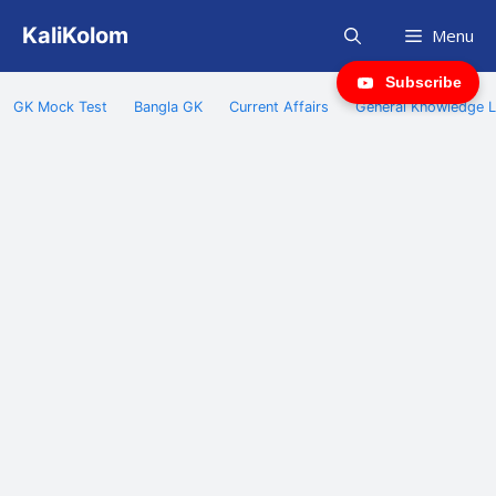
Skip
KaliKolom
Menu
to
content
Subscribe
GK Mock Test
Bangla GK
Current Affairs
General Knowledge L