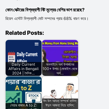
কোন সেক্টরের বিশ্বব্যাপী নিট মূল্যের বেশির ভাগ রয়েছে?
রিয়েল এস্টেট বিশ্বব্যাপী মোট সম্পদের প্রায় 68% ধারণ করে।
Related Posts:
Daily Current
অনলাইনে অর্থ উপার্জনের
Affairs in Bengali
100+ উপায় (মোবাইল থেকে
2024 | দৈনিক…
অর্থ…
ঈদ উল আযহা সম্পর্কে হাদিস:
শেয়ার বাজার A to Z:
ঈদুল আজহা নিয়ে হাদিস: