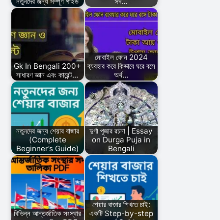
নতুনদের জন্য সম্পূর্ণ গাইড
ঈদ…
মোবাইল ফোন 2024
Gk In Bengali 200+
ব্যবহার করে কিভাবে ঘরে বসে
সাধারণ জ্ঞান এবং কারেন্ট…
অর্থ…
নতুনদের জন্য শেয়ার বাজার
দুর্গা পূজার রচনা | Essay
(Complete
on Durga Puja in
Beginner’s Guide)
Bengali
শেয়ার বাজার শিখতে চাই:
বিভিন্ন আন্তর্জাতিক সংস্থার
একটি Step-by-step