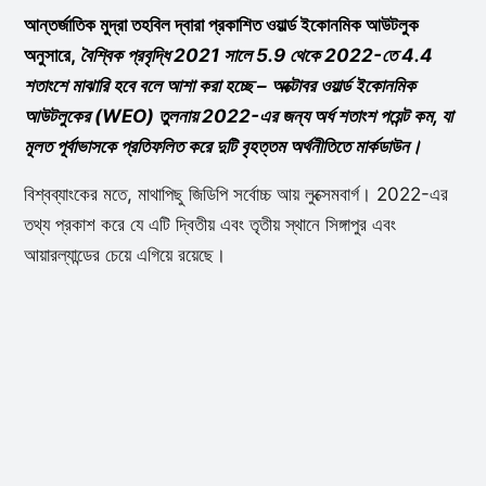
আন্তর্জাতিক মুদ্রা তহবিল দ্বারা প্রকাশিত ওয়ার্ল্ড ইকোনমিক আউটলুক
অনুসারে,
বৈশ্বিক প্রবৃদ্ধি 2021 সালে 5.9 থেকে 2022-তে 4.4
শতাংশে মাঝারি হবে বলে আশা করা হচ্ছে – অক্টোবর ওয়ার্ল্ড ইকোনমিক
আউটলুকের (WEO) তুলনায় 2022-এর জন্য অর্ধ শতাংশ পয়েন্ট কম, যা
মূলত পূর্বাভাসকে প্রতিফলিত করে দুটি বৃহত্তম অর্থনীতিতে মার্কডাউন।
বিশ্বব্যাংকের মতে, মাথাপিছু জিডিপি সর্বোচ্চ আয় লুক্সেমবার্গ। 2022-এর
তথ্য প্রকাশ করে যে এটি দ্বিতীয় এবং তৃতীয় স্থানে সিঙ্গাপুর এবং
আয়ারল্যান্ডের চেয়ে এগিয়ে রয়েছে।