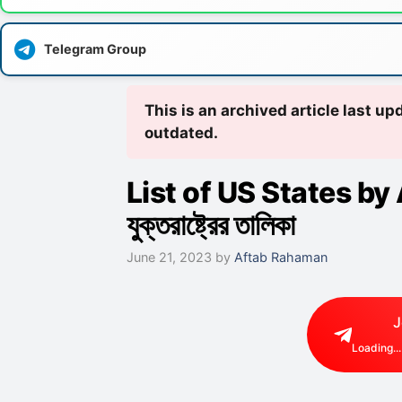
Telegram Group
This is an archived article last u
outdated.
List of US States by Are
যুক্তরাষ্ট্রের তালিকা
June 21, 2023
by
Aftab Rahaman
J
Loading...