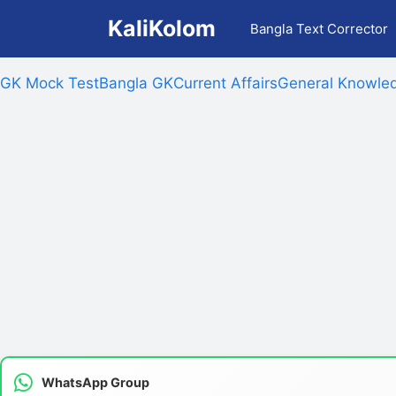
Skip
KaliKolom
Bangla Text Corrector
to
content
GK Mock Test
Bangla GK
Current Affairs
General Knowled
WhatsApp Group