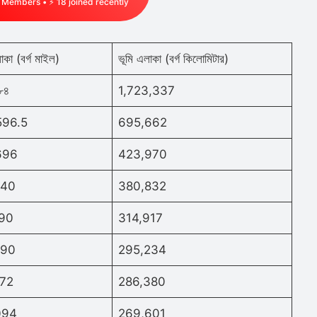
Members • ⚡
18
joined recently
াকা (বর্গ মাইল)
ভূমি এলাকা (বর্গ কিলোমিটার)
৮৪
1,723,337
596.5
695,662
696
423,970
040
380,832
590
314,917
990
295,234
572
286,380
094
269,601