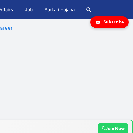
Affairs
Job
Sarkari Yojana
Subscribe
areer
Join Now