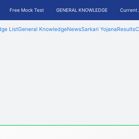
Free Mock Test
GENERAL KNOWLEDGE
Current 
ge List
General Knowledge
News
Sarkari Yojana
Results
C