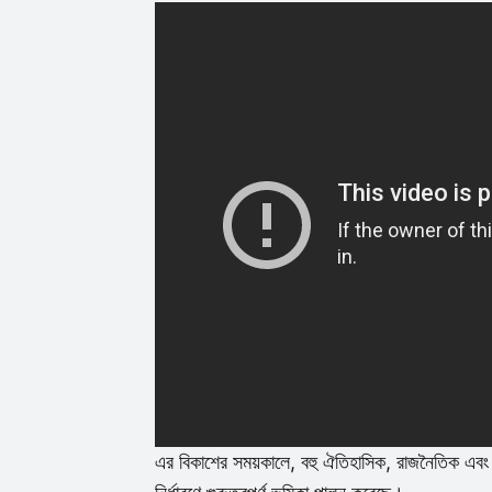
এর বিকাশের সময়কালে, বহু ঐতিহাসিক, রাজনৈতিক এব