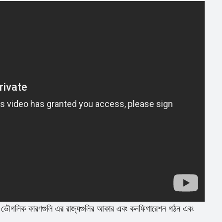
ং ভৌগলিক কারণগুলি এর রাজ্যগুলির আকার এবং কনফিগারেশন গঠন এবং