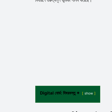
নির্ধারণে গুরুত্বপূর্ণ ভূমিকা পালন করেছে।
Digital বোর্ড: বিষয়বস্তু ✦
show