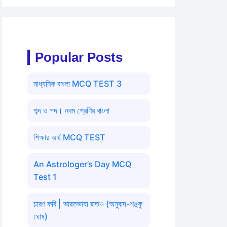
Popular Posts
মাধ্যমিক বাংলা MCQ TEST 3
শব্দ ও পদ। নবম শ্রেণির বাংলা
শিক্ষার অর্থ MCQ TEST
An Astrologer’s Day MCQ
Test 1
চারণ কবি | ভারতভাষা রাতও (অনুবাদ-শঙ্কু
ঘোষ)