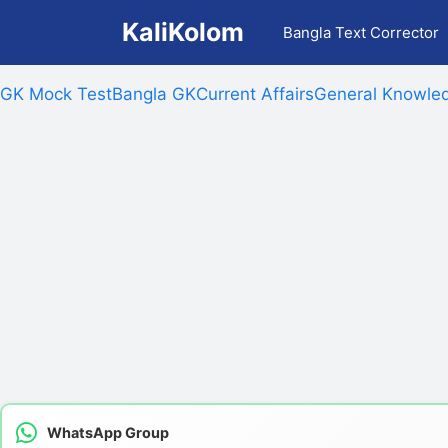
Skip
KaliKolom
Bangla Text Corrector
to
content
GK Mock Test
Bangla GK
Current Affairs
General Knowled
WhatsApp Group