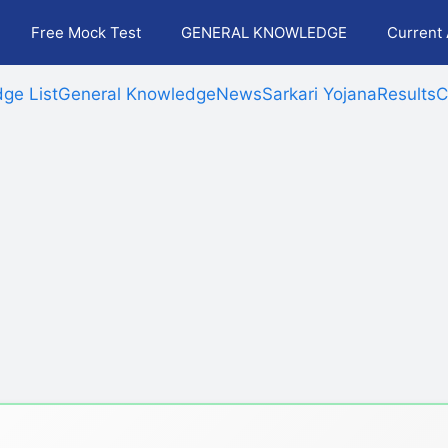
Free Mock Test
GENERAL KNOWLEDGE
Current 
ge List
General Knowledge
News
Sarkari Yojana
Results
C