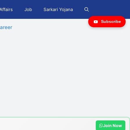
Affairs
Job
Sarkari Yojana
Subscribe
areer
Join Now