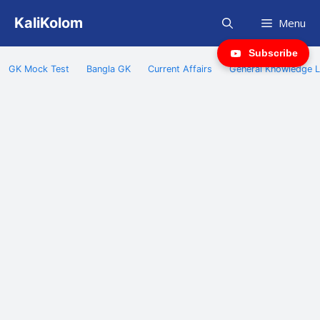
Skip
KaliKolom
Menu
to
content
Subscribe
GK Mock Test
Bangla GK
Current Affairs
General Knowledge L