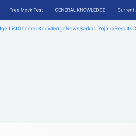
Free Mock Test
GENERAL KNOWLEDGE
Current 
ge List
General Knowledge
News
Sarkari Yojana
Results
C