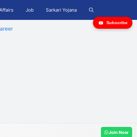
Affairs
Job
Sarkari Yojana
Subscribe
areer
Join Now