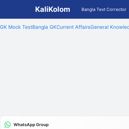
Skip
KaliKolom
Bangla Text Corrector
to
content
GK Mock Test
Bangla GK
Current Affairs
General Knowled
WhatsApp Group