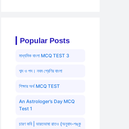
Popular Posts
মাধ্যমিক বাংলা MCQ TEST 3
শব্দ ও পদ। নবম শ্রেণির বাংলা
শিক্ষার অর্থ MCQ TEST
An Astrologer’s Day MCQ
Test 1
চারণ কবি | ভারতভাষা রাতও (অনুবাদ-শঙ্কু