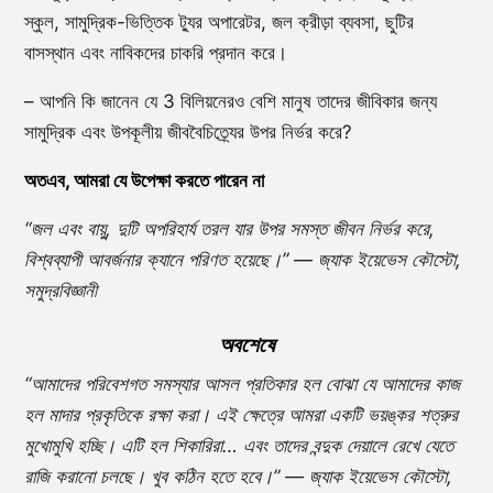
স্কুল, সামুদ্রিক-ভিত্তিক ট্যুর অপারেটর, জল ক্রীড়া ব্যবসা, ছুটির
বাসস্থান এবং নাবিকদের চাকরি প্রদান করে।
– আপনি কি জানেন যে 3 বিলিয়নেরও বেশি মানুষ তাদের জীবিকার জন্য
সামুদ্রিক এবং উপকূলীয় জীববৈচিত্র্যের উপর নির্ভর করে?
অতএব, আমরা যে উপেক্ষা করতে পারেন না
“জল এবং বায়ু, দুটি অপরিহার্য তরল যার উপর সমস্ত জীবন নির্ভর করে,
বিশ্বব্যাপী আবর্জনার ক্যানে পরিণত হয়েছে।” — জ্যাক ইয়েভেস কৌস্টো,
সমুদ্রবিজ্ঞানী
অবশেষে
“আমাদের পরিবেশগত সমস্যার আসল প্রতিকার হল বোঝা যে আমাদের কাজ
হল মাদার প্রকৃতিকে রক্ষা করা। এই ক্ষেত্রে আমরা একটি ভয়ঙ্কর শত্রুর
মুখোমুখি হচ্ছি। এটি হল শিকারিরা… এবং তাদের বন্দুক দেয়ালে রেখে যেতে
রাজি করানো চলছে। খুব কঠিন হতে হবে।” — জ্যাক ইয়েভেস কৌস্টো,