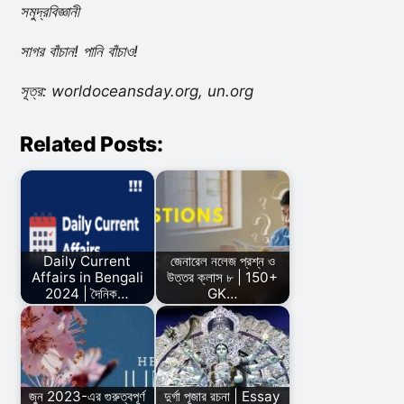
সমুদ্রবিজ্ঞানী
সাগর বাঁচান! পানি বাঁচাও!
সূত্র: worldoceansday.org, un.org
Related Posts:
Daily Current
জেনারেল নলেজ প্রশ্ন ও
Affairs in Bengali
উত্তর ক্লাস ৮ | 150+
2024 | দৈনিক…
GK…
জুন 2023-এর গুরুত্বপূর্ণ
দুর্গা পূজার রচনা | Essay