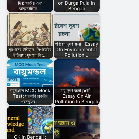
দিন: জাতীয় এবং
on Durga Puja in
আন্তর্জাতিক…
Bengali
পরিবেশ দূষণ রচনা | Essay
ধূমপানের ইতিহাস: সিগারেটের
On Environmental
ইতিহাস: ধূমপান কি:…
Pollution…
বায়ুমণ্ডল MCQ Mock
বায়ু দূষণ রচনা pdf |
Test: সরকারি চাকরির
Essay On Air
প্রস্তুতির…
Pollution In Bengali
GK in Bengali :