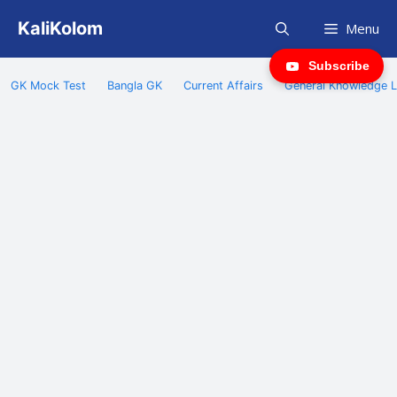
Skip
KaliKolom
Menu
to
content
Subscribe
GK Mock Test
Bangla GK
Current Affairs
General Knowledge L