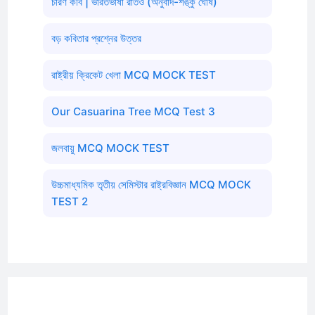
চারণ কবি | ভারতভাষা রাতও (অনুবাদ-শঙ্কু ঘোষ)
বড় কবিতার প্রশ্নের উত্তর
রাষ্ট্রীয় ক্রিকেট খেলা MCQ MOCK TEST
Our Casuarina Tree MCQ Test 3
জলবায়ু MCQ MOCK TEST
উচ্চমাধ্যমিক তৃতীয় সেমিস্টার রাষ্ট্রবিজ্ঞান MCQ MOCK
TEST 2