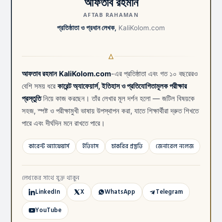
আফতাব রহমান
AFTAB RAHAMAN
প্রতিষ্ঠাতা ও প্রধান লেখক,
KaliKolom.com
আফতাব রহমান
KaliKolom.com
-এর প্রতিষ্ঠাতা এবং গত ১০ বছরেরও
বেশি সময় ধরে
কারেন্ট অ্যাফেয়ার্স, ইতিহাস ও প্রতিযোগিতামূলক পরীক্ষার
প্রস্তুতি
নিয়ে কাজ করছেন। তাঁর লেখার মূল দর্শন হলো — জটিল বিষয়কে
সহজ, স্পষ্ট ও পরীক্ষামুখী ভাষায় উপস্থাপন করা, যাতে শিক্ষার্থীরা দ্রুত শিখতে
পারে এবং দীর্ঘদিন মনে রাখতে পারে।
কারেন্ট অ্যাফেয়ার্স
ইতিহাস
চাকরির প্রস্তুতি
জেনারেল নলেজ
লেখকের সাথে যুক্ত থাকুন
LinkedIn
X
WhatsApp
Telegram
YouTube