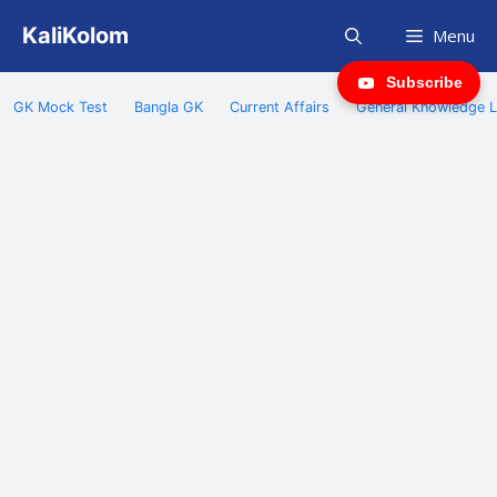
Skip
KaliKolom
Menu
to
content
Subscribe
GK Mock Test
Bangla GK
Current Affairs
General Knowledge L