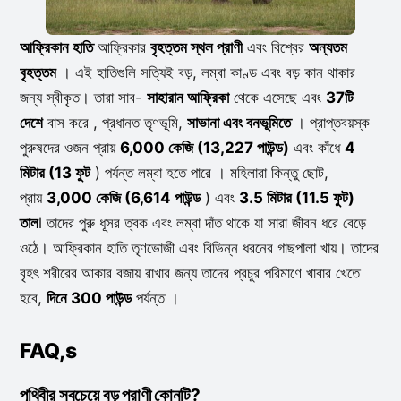
আফ্রিকান হাতি
আফ্রিকার
বৃহত্তম স্থল প্রাণী
এবং বিশ্বের
অন্যতম
বৃহত্তম
। এই হাতিগুলি সত্যিই বড়, লম্বা কাণ্ড এবং বড় কান থাকার
জন্য স্বীকৃত। তারা সাব-
সাহারান আফ্রিকা
থেকে এসেছে এবং
37টি
দেশে
বাস করে , প্রধানত তৃণভূমি,
সাভানা এবং বনভূমিতে
। প্রাপ্তবয়স্ক
পুরুষদের ওজন প্রায়
6,000 কেজি (13,227 পাউন্ড)
এবং কাঁধে
4
মিটার (13 ফুট
) পর্যন্ত লম্বা হতে পারে । মহিলারা কিন্তু ছোট,
প্রায়
3,000 কেজি (6,614 পাউন্ড
) এবং
3.5 মিটার (11.5 ফুট)
তাল
l তাদের পুরু ধূসর ত্বক এবং লম্বা দাঁত থাকে যা সারা জীবন ধরে বেড়ে
ওঠে। আফ্রিকান হাতি তৃণভোজী এবং বিভিন্ন ধরনের গাছপালা খায়। তাদের
বৃহৎ শরীরের আকার বজায় রাখার জন্য তাদের প্রচুর পরিমাণে খাবার খেতে
হবে,
দিনে 300 পাউন্ড
পর্যন্ত ।
FAQ,s
পৃথিবীর সবচেয়ে বড় প্রাণী কোনটি?