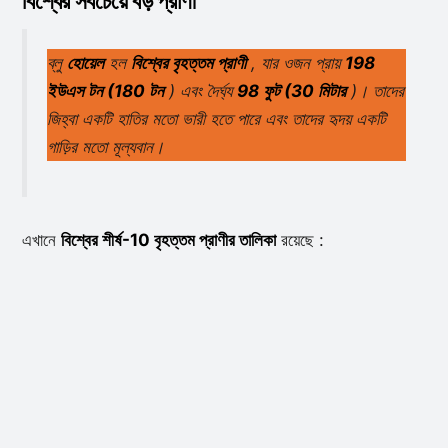
বিশ্বের সবচেয়ে বড় প্রাণী
ব্লু
হোয়েল
হল
বিশ্বের বৃহত্তম প্রাণী
, যার ওজন প্রায়
198
ইউএস টন (180 টন
) এবং দৈর্ঘ্য
98 ফুট (30 মিটার
)। তাদের
জিহ্বা একটি হাতির মতো ভারী হতে পারে এবং তাদের হৃদয় একটি
গাড়ির মতো মূল্যবান।
এখানে
বিশ্বের শীর্ষ-10 বৃহত্তম প্রাণীর তালিকা
রয়েছে :