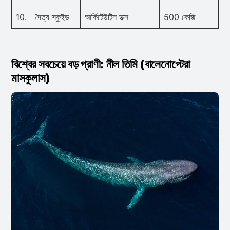
10.
দৈত্য স্কুইড
আর্কিটেউটিস ডক্স
500 কেজি
বিশ্বের সবচেয়ে বড় প্রাণী: নীল তিমি (বালেনোপ্টেরা
মাসকুলাস)