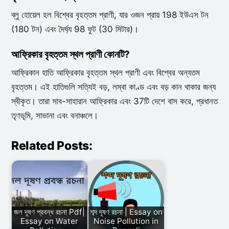
ব্লু হোয়েল হল বিশ্বের বৃহত্তম প্রাণী, যার ওজন প্রায় 198 ইউএস টন
(180 টন) এবং দৈর্ঘ্য 98 ফুট (30 মিটার)।
আফ্রিকার বৃহত্তম স্থল প্রাণী কোনটি?
আফ্রিকান হাতি আফ্রিকার বৃহত্তম স্থল প্রাণী এবং বিশ্বের অন্যতম
বৃহত্তম। এই হাতিগুলি সত্যিই বড়, লম্বা কাণ্ড এবং বড় কান থাকার জন্য
স্বীকৃত। তারা সাব-সাহারান আফ্রিকার এবং 37টি দেশে বাস করে, প্রধানত
তৃণভূমি, সাভানা এবং বনাঞ্চলে।
Related Posts:
জল দূষণ প্রবন্ধ রচনা Pdf|
শব্দ দূষণ রচনা | Essay on
Essay on Water
Noise Pollution in