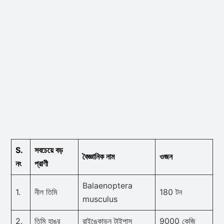
S.
সবচেয়ে বড়
বৈজ্ঞানিক নাম
ওজন
নং
প্রাণী
Balaenoptera
1.
নীল তিমি
180 টন
musculus
2.
তিমি হাঙর
রাইঙ্কোডন টাইপাস
9000 কেজি