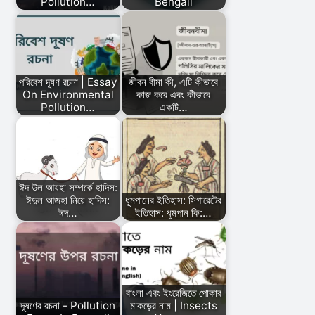
Pollution…
Bengali
পরিবেশ দূষণ রচনা | Essay
জীবন বীমা কী, এটি কীভাবে
On Environmental
কাজ করে এবং কীভাবে
Pollution…
একটি…
ঈদ উল আযহা সম্পর্কে হাদিস:
ঈদুল আজহা নিয়ে হাদিস:
ধূমপানের ইতিহাস: সিগারেটের
ঈদ…
ইতিহাস: ধূমপান কি:…
বাংলা এবং ইংরেজিতে পোকার
দূষণের রচনা - Pollution
মাকড়ের নাম | Insects