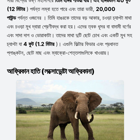
সারা বিশ্বের উষ্ণ মহাসাগরে
তিমি হাঙ্গর পাওয়া যায়। এই হাঙ্গরগুলি 40 ফুট
(12 মিটার
) পর্যন্ত লম্বা হতে পারে এবং তারা ভারী,
20,000
পাউন্ড
পর্যন্ত ওজনের । তিমি হাঙরকে তাদের বড় আকার, চওড়া চ্যাপ্টা মাথা
এবং চওড়া মুখ দ্বারা শ্রেণীবদ্ধ করা হয়। এদের ত্বক ধূসর বা বাদামী বর্ণের
এবং সাদা দাগ ও ডোরাকাটা। তাদের মাথা দুটি ছোট চোখ এবং একটি মুখ সহ
চ্যাপ্টা যা
4 ফুট (1.2 মিটার
)। এগুলি ফিল্টার ফিডার এবং প্রধানত
প্লাঙ্কটন, ছোট মাছ এবং ম্যাক্রো-শেত্তলাগুলিকে খাওয়ায়।
আফ্রিকান হাতি (লক্সোডোন্টা আফ্রিকানা)