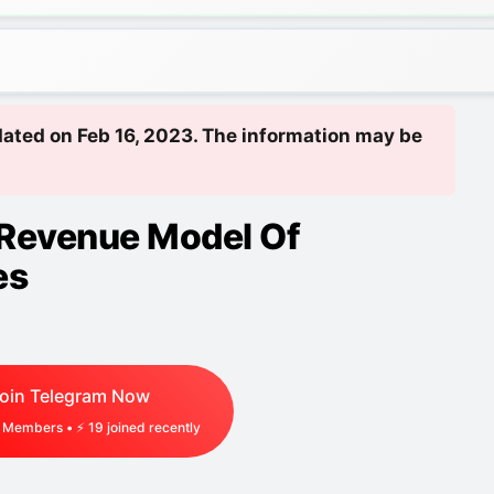
pdated on Feb 16, 2023. The information may be
ডেল | Revenue Model Of
es
oin Telegram Now
Members • ⚡
19
joined recently