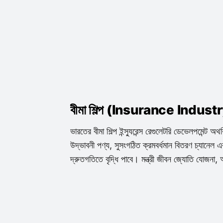
বীমা শিল্প (Insurance Indust
ভারতের বীমা শিল্প ইন্স্যুরেন্স রেগুলেটরি ডেভেলপমেন্ট 
উদ্ভাবনী পণ্য, সুসংগঠিত ক্রমবর্ধমান বিতরণ চ্যানেল
দ্রুতগতিতে বৃদ্ধি পাবে। মন্ত্রী জীবন জ্যোতি যোজনা