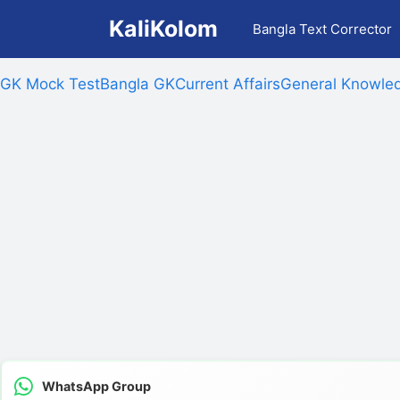
Skip
KaliKolom
Bangla Text Corrector
to
content
GK Mock Test
Bangla GK
Current Affairs
General Knowled
WhatsApp Group