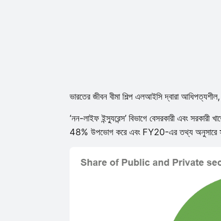
ভারতের জীবন বীমা শিল্প এলআইসি দ্বারা আধিপত্যশীল
‘নন-লাইফ ইন্স্যুরেন্স’ বিভাগে বেসরকারী এবং সরকারী খ
48% উপভোগ করে এবং FY20-এর তথ্য অনুসারে সরক