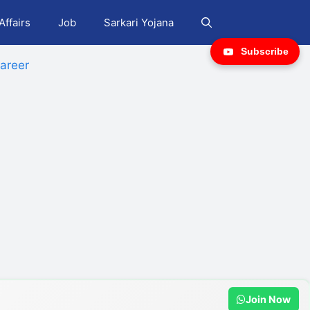
Affairs
Job
Sarkari Yojana
Subscribe
areer
Join Now