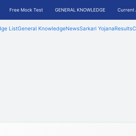
Free Mock Test
GENERAL KNOWLEDGE
Current 
ge List
General Knowledge
News
Sarkari Yojana
Results
C