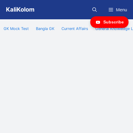
Skip
KaliKolom
Menu
to
content
Subscribe
GK Mock Test
Bangla GK
Current Affairs
General Knowledge L