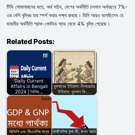
টিভি সোমানাথনের মতে, অর্থ সচিব, দেশের অর্থনীতি চলমান অর্থবছরে 7%-
এর বেশি বৃদ্ধির হার স্পর্শ করার লক্ষ্য রাখছে। তিনি আরও বলেছিলেন যে
ভারতীয় অর্থনীতি প্রাক-কোভিড স্তর থেকে 4% বৃদ্ধি পেয়েছে।
Related Posts:
Daily Current
Affairs in Bengali
ধূমপানের ইতিহাস: সিগারেটের
2024 | দৈনিক…
ইতিহাস: ধূমপান কি:…
জিডিপি এবং জিএনপির মধ্যে
অর্থনৈতিক মন্দা কী, কখন আসে