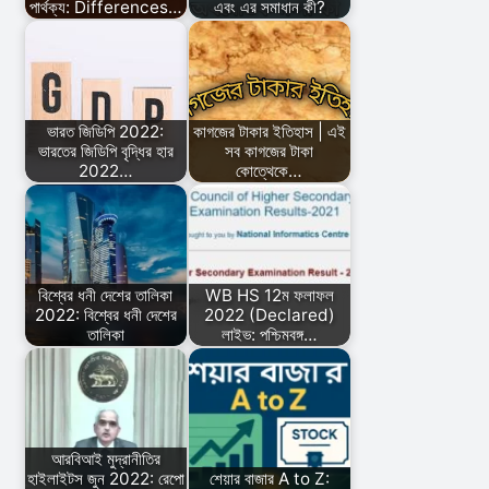
পার্থক্য: Differences…
এবং এর সমাধান কী?
ভারত জিডিপি 2022:
কাগজের টাকার ইতিহাস | এই
ভারতের জিডিপি বৃদ্ধির হার
সব কাগজের টাকা
2022…
কোত্থেকে…
বিশ্বের ধনী দেশের তালিকা
WB HS 12ম ফলাফল
2022: বিশ্বের ধনী দেশের
2022 (Declared)
তালিকা
লাইভ: পশ্চিমবঙ্গ…
আরবিআই মুদ্রানীতির
হাইলাইটস জুন 2022: রেপো
শেয়ার বাজার A to Z: