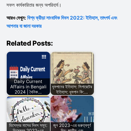
সফল কার্যকারিতার জন্য অপরিহার্য।
আরও দেখুন:
বিশ্ব ক্রীড়া সাংবাদিক দিবস 2022: ইতিহাস, তাৎপর্য এবং
আপনার যা জানা দরকার
Related Posts:
Daily Current
Affairs in Bengali
ধূমপানের ইতিহাস: সিগারেটের
2024 | দৈনিক…
ইতিহাস: ধূমপান কি:…
ডিসেম্বর মাসের দিবস সমূহ:
জুন 2023-এর গুরুত্বপূর্ণ
ডিসেম্বর 2022-এর
দিন: জাতীয় এবং