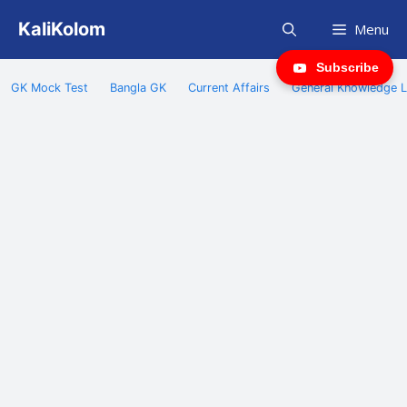
Skip
KaliKolom
Menu
to
content
Subscribe
GK Mock Test
Bangla GK
Current Affairs
General Knowledge L