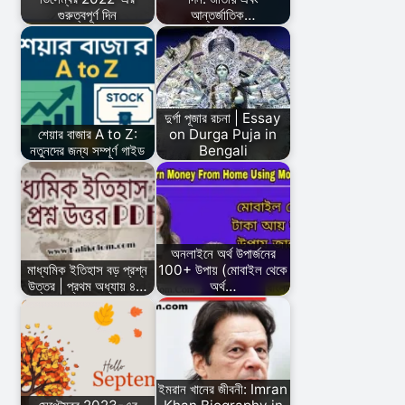
গুরুত্বপূর্ণ দিন
আন্তর্জাতিক…
দুর্গা পূজার রচনা | Essay
শেয়ার বাজার A to Z:
on Durga Puja in
নতুনদের জন্য সম্পূর্ণ গাইড
Bengali
অনলাইনে অর্থ উপার্জনের
মাধ্যমিক ইতিহাস বড় প্রশ্ন
100+ উপায় (মোবাইল থেকে
উত্তর | প্রথম অধ্যায় ৪…
অর্থ…
ইমরান খানের জীবনী: Imran