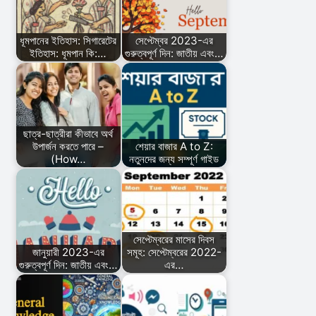
ধূমপানের ইতিহাস: সিগারেটের
সেপ্টেম্বর 2023-এর
ইতিহাস: ধূমপান কি:…
গুরুত্বপূর্ণ দিন: জাতীয় এবং…
ছাত্র-ছাত্রীরা কীভাবে অর্থ
উপার্জন করতে পারে –
শেয়ার বাজার A to Z:
(How…
নতুনদের জন্য সম্পূর্ণ গাইড
সেপ্টেম্বরের মাসের দিবস
জানুয়ারী 2023-এর
সমূহ: সেপ্টেম্বরের 2022-
গুরুত্বপূর্ণ দিন: জাতীয় এবং…
এর…