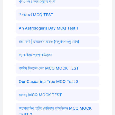
শব্দ ও পদ। নবম শ্রেণির বাংলা
শিক্ষার অর্থ MCQ TEST
An Astrologer’s Day MCQ Test 1
চারণ কবি | ভারতভাষা রাতও (অনুবাদ-শঙ্কু ঘোষ)
বড় কবিতার প্রশ্নের উত্তর
রাষ্ট্রীয় ক্রিকেট খেলা MCQ MOCK TEST
Our Casuarina Tree MCQ Test 3
জলবায়ু MCQ MOCK TEST
উচ্চমাধ্যমিক তৃতীয় সেমিস্টার রাষ্ট্রবিজ্ঞান MCQ MOCK
TEST 2