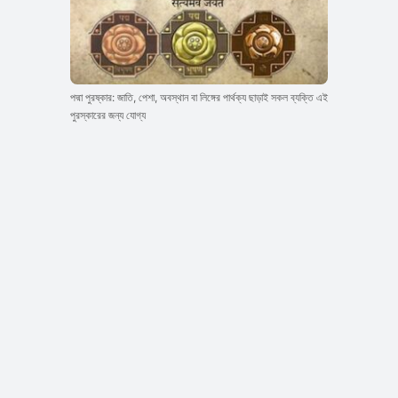
পদ্মা পুরষ্কার: জাতি, পেশা, অবস্থান বা লিঙ্গের পার্থক্য ছাড়াই সকল ব্যক্তি এই
পুরস্কারের জন্য যোগ্য