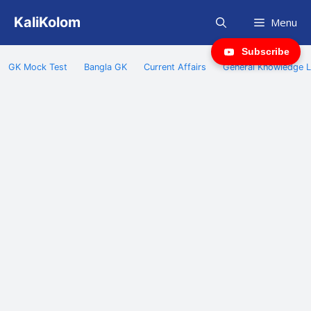
Skip
KaliKolom
Menu
to
content
Subscribe
GK Mock Test
Bangla GK
Current Affairs
General Knowledge L