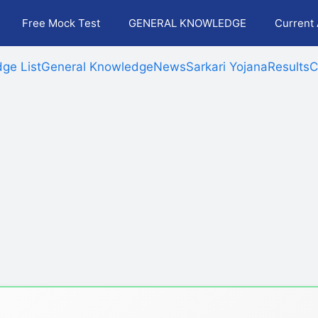
Free Mock Test
GENERAL KNOWLEDGE
Current 
ge List
General Knowledge
News
Sarkari Yojana
Results
C