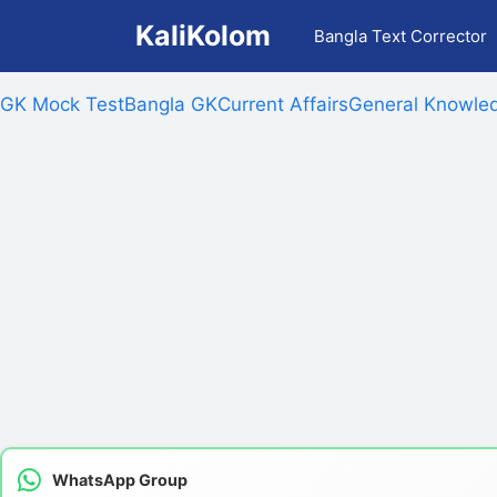
Skip
KaliKolom
Bangla Text Corrector
to
content
GK Mock Test
Bangla GK
Current Affairs
General Knowled
WhatsApp Group