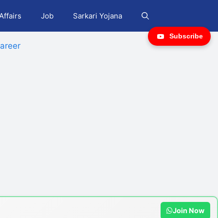
Affairs
Job
Sarkari Yojana
Subscribe
areer
Join Now