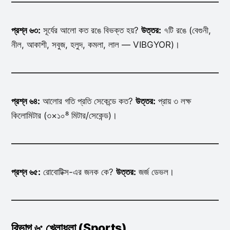
প্রশ্ন ৬৩:
সূর্যের আলো কত রঙে বিভক্ত হয়?
উত্তর:
৭টি রঙে (বেগুনী,
নীল, আকাশী, সবুজ, হলুদ, কমলা, লাল — VIBGYOR)।
প্রশ্ন ৬৪:
আলোর গতি প্রতি সেকেন্ডে কত?
উত্তর:
প্রায় ৩ লক্ষ
কিলোমিটার (৩×১০⁸ মিটার/সেকেন্ড)।
প্রশ্ন ৬৫:
রোবোটিক্স-এর জনক কে?
উত্তর:
জর্জ ডেভল।
বিভাগ ৬: খেলাধুলা (Sports)