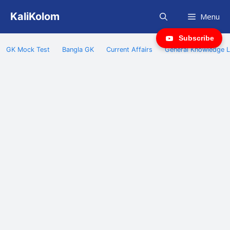
Skip
KaliKolom
Menu
to
content
Subscribe
GK Mock Test
Bangla GK
Current Affairs
General Knowledge L