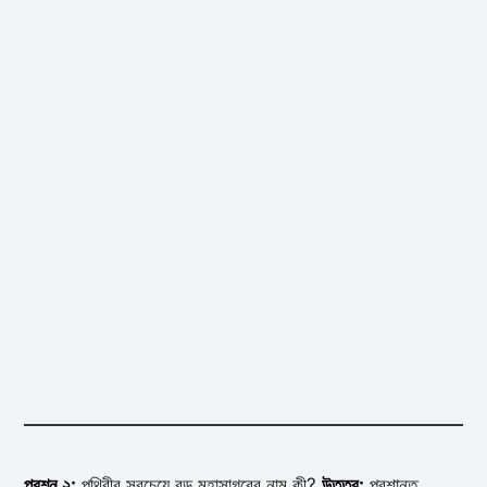
প্রশ্ন ২:
পৃথিবীর সবচেয়ে বড় মহাসাগরের নাম কী?
উত্তর:
প্রশান্ত