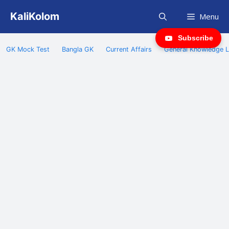
Skip
KaliKolom
Menu
to
content
Subscribe
GK Mock Test
Bangla GK
Current Affairs
General Knowledge L