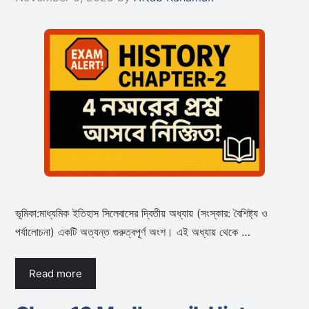
ভূমিকা:মাধ্যমিক ইতিহাস সিলেবাসের দ্বিতীয় অধ্যায় (সংস্কার: বৈশিষ্ট্য ও
পর্যালোচনা) একটি অত্যন্ত গুরুত্বপূর্ণ অংশ। এই অধ্যায় থেকে …
Read more