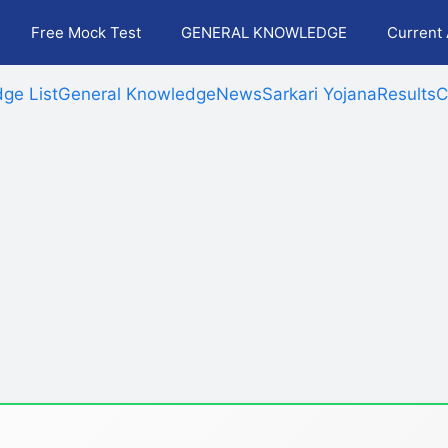
Free Mock Test
GENERAL KNOWLEDGE
Current 
ge List
General Knowledge
News
Sarkari Yojana
Results
C