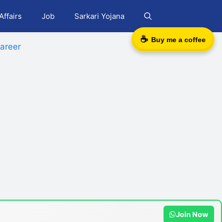
Affairs
Job
Sarkari Yojana
☕
Buy me a coffee
areer
Join Now