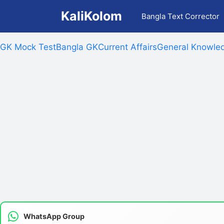
Skip
KaliKolom
Bangla Text Corrector
to
content
GK Mock Test
Bangla GK
Current Affairs
General Knowled
WhatsApp Group