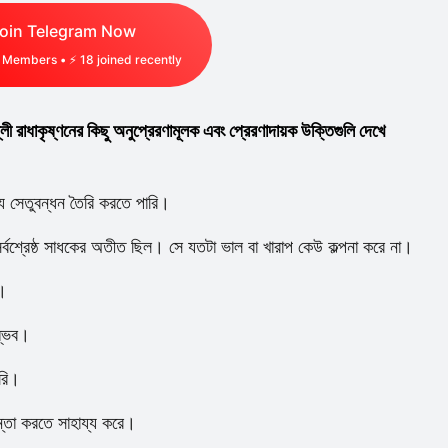
oin Telegram Now
Members • ⚡
18
joined recently
লী রাধাকৃষ্ণনের কিছু অনুপ্রেরণামূলক এবং প্রেরণাদায়ক উক্তিগুলি দেখে
যে সেতুবন্ধন তৈরি করতে পারি।
্বশ্রেষ্ঠ সাধকের অতীত ছিল। সে যতটা ভাল বা খারাপ কেউ কল্পনা করে না।
়।
ম্ভব।
রি।
ন্তা করতে সাহায্য করে।