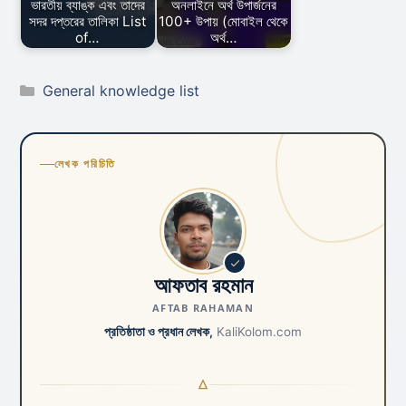
ভারতীয় ব্যাঙ্ক এবং তাদের
অনলাইনে অর্থ উপার্জনের
সদর দপ্তরের তালিকা List
100+ উপায় (মোবাইল থেকে
of…
অর্থ…
Categories
General knowledge list
লেখক পরিচিতি
আফতাব রহমান
AFTAB RAHAMAN
প্রতিষ্ঠাতা ও প্রধান লেখক,
KaliKolom.com