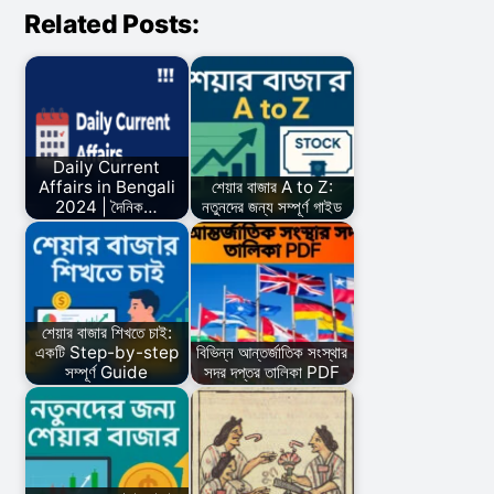
Related Posts:
Daily Current
Affairs in Bengali
শেয়ার বাজার A to Z:
2024 | দৈনিক…
নতুনদের জন্য সম্পূর্ণ গাইড
শেয়ার বাজার শিখতে চাই:
একটি Step-by-step
বিভিন্ন আন্তর্জাতিক সংস্থার
সম্পূর্ণ Guide
সদর দপ্তর তালিকা PDF