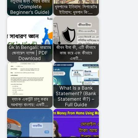
নতুনদের জন্য শেয়ার বাজার
(Complete
ধূমপানের ইতিহাস: সিগারেটের
Beginner’s Guide)
ইতিহাস: ধূমপান কি:…
Gk In Bengali: ভারতের
জীবন বীমা কী, এটি কীভাবে
জেনারেল নলেজ | PDF
কাজ করে এবং কীভাবে
Download
একটি…
What Is a Bank
Statement? (Bank
ব্যাংক একাউন্ট চালু করার
Statement কী?) –
দরখাস্ত বাংলায়: একটি…
Full Guide