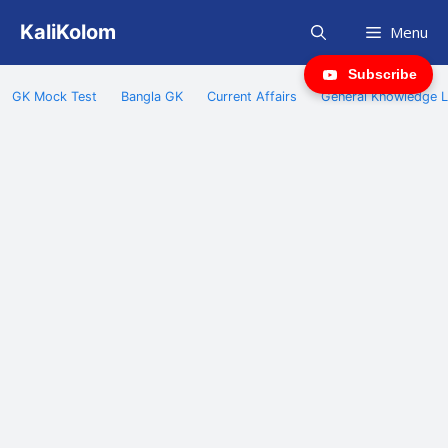
Skip
KaliKolom
Menu
to
content
Subscribe
GK Mock Test
Bangla GK
Current Affairs
General Knowledge L