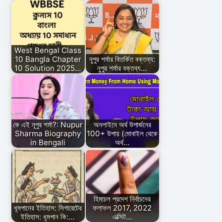
West Bengal Class
10 Bangla Chapter
নুপুর শর্মার বিতর্কিত বক্তব্য:
10 Solution 2025…
নুপুর শর্মার বক্তব্য…
কে এই নূপুর শর্মা?: Nupur
অনলাইনে অর্থ উপার্জনের
Sharma Biography
100+ উপায় (মোবাইল থেকে
in Bengali
অর্থ…
হিমাচল প্রদেশ নির্বাচনের
ধূমপানের ইতিহাস: সিগারেটের
ফলাফল 2017, 2022
ইতিহাস: ধূমপান কি:…
এক্সিট…