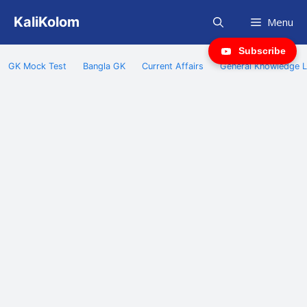
Skip
KaliKolom
Menu
to
content
Subscribe
GK Mock Test
Bangla GK
Current Affairs
General Knowledge L