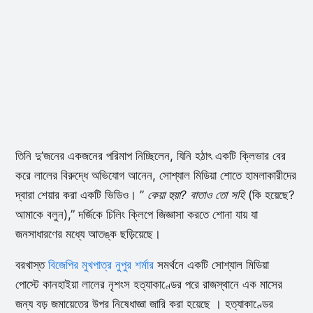
তিনি দু’জনের একজনের পরিমাপ নিচ্ছিলেন, যিনি হঠাৎ একটি ক্লিভার বের
করে লালের বিরুদ্ধে অভিযোগ আনেন, সোশ্যাল মিডিয়া শোতে হামলাকারীদের
দ্বারা শেয়ার করা একটি ভিডিও। ”
কেয়া হুয়া? বাতাও তো সহি
(কি হয়েছে?
আমাকে বলুন),” দর্জিকে চিলিং ক্লিপে জিজ্ঞাসা করতে শোনা যায় যা
জনসাধারণের মধ্যে আতঙ্ক ছড়িয়েছে।
বরখাস্ত
বিজেপির মুখপাত্র নুপুর শর্মার
সমর্থনে একটি সোশ্যাল মিডিয়া
পোস্টে কানহাইয়া লালের নৃশংস হত্যাকাণ্ডের পরে রাজস্থানে এক মাসের
জন্য বড় জমায়েতের উপর নিষেধাজ্ঞা জারি করা হয়েছে । হত্যাকাণ্ডের