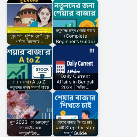
নতুনদের জন্য শেয়ার বাজার
নূপুর শর্মা: সুপ্রিম কোর্ট নূপুর
(Complete
শর্মাকে তিরস্কার…
Beginner’s Guide)
Daily Current
শেয়ার বাজার A to Z:
Affairs in Bengali
নতুনদের জন্য সম্পূর্ণ গাইড
2024 | দৈনিক…
জুন 2023-এর গুরুত্বপূর্ণ
শেয়ার বাজার শিখতে চাই:
দিন: জাতীয় এবং
একটি Step-by-step
আন্তর্জাতিক…
সম্পূর্ণ Guide