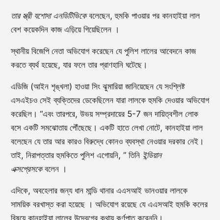
তার স্ত্রী যশোদা এনডিটিভিকে
বলেছেন, হুমকি পাওয়ার পর কানহাইয়া লাল
বেশ কয়েকদিন কাজ এড়িয়ে গিয়েছিলেন ।
স্থানীয় বিজেপি নেতা অভিযোগ করেছেন যে পুলিশ লালের আবেদনে কাজ
করতে ব্যর্থ হয়েছে, যার ফলে তার প্রাণহানি ঘটেছে।
এডিজি (আইন শৃঙ্খলা) হাওয়া সিং ঝুমারিয়া জানিয়েছেন যে সংশ্লিষ্ট
এসএইচও সেই ব্যক্তিদের ডেকেছিলেন যারা লালকে হুমকি দেওয়ার অভিযোগ
করেছিল। “এবং তারপরে, উভয় সম্প্রদায়ের 5-7 জন দায়িত্বশীল লোক
বসে একটি সমঝোতায় পৌঁছেছে। একটি হাতে লেখা নোটে, কানহাইয়া লাল
বলেছেন যে তার আর কারও বিরুদ্ধে কোনও ব্যবস্থা নেওয়ার দরকার নেই।
তাই, নিরাপত্তার হুমকিতে পুলিশ এগোয়নি, ” তিনি
ইন্ডিয়ান
এক্সপ্রেসকে
বলেন ।
এদিকে, অবহেলার জন্য ধান মান্ডি থানার এএসআই ভানওয়ার লালকে
সাময়িক বরখাস্ত করা হয়েছে । অভিযোগ রয়েছে যে এএসআই হুমকি কলের
বিষয়ে কানহাইয়া লালের উদ্বেগের কথায় কর্ণপাত করেননি।