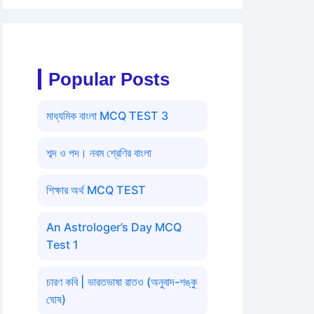
Popular Posts
মাধ্যমিক বাংলা MCQ TEST 3
শব্দ ও পদ। নবম শ্রেণির বাংলা
শিক্ষার অর্থ MCQ TEST
An Astrologer’s Day MCQ
Test 1
চারণ কবি | ভারতভাষা রাতও (অনুবাদ-শঙ্কু
ঘোষ)