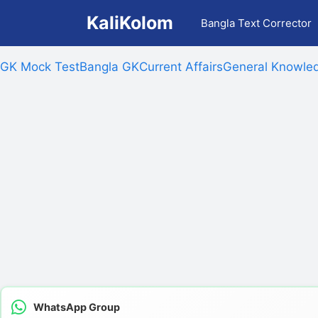
Skip
KaliKolom
Bangla Text Corrector
to
content
GK Mock Test
Bangla GK
Current Affairs
General Knowled
WhatsApp Group