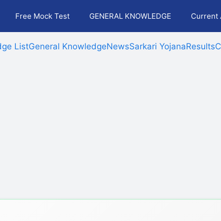
Free Mock Test
GENERAL KNOWLEDGE
Current 
ge List
General Knowledge
News
Sarkari Yojana
Results
C