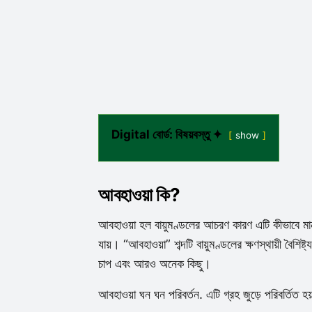
Digital বোর্ড: বিষয়বস্তু ✦
show
আবহাওয়া কি?
আবহাওয়া হল বায়ুমণ্ডলের আচরণ কারণ এটি কীভাবে মানু
যায়। “আবহাওয়া” শব্দটি বায়ুমণ্ডলের ক্ষণস্থায়ী বৈশিষ্ট
চাপ এবং আরও অনেক কিছু।
আবহাওয়া ঘন ঘন পরিবর্তন. এটি গ্রহ জুড়ে পরিবর্তিত হয