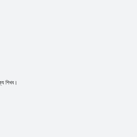
থক্য শিখব।