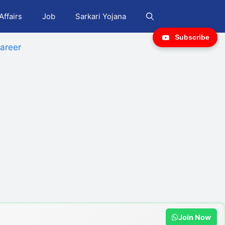
Affairs
Job
Sarkari Yojana
Subscribe
areer
Join Now