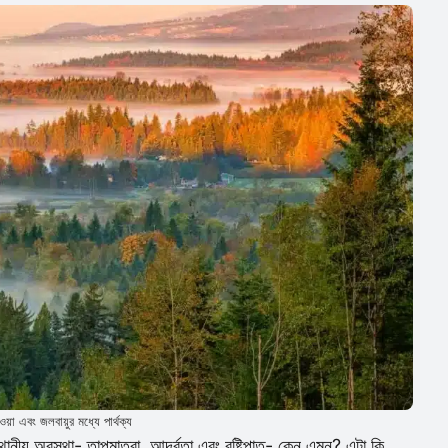
য়া এবং জলবায়ুর মধ্যে পার্থক্য
য় অবস্থা- তাপমাত্রা, আর্দ্রতা এবং বৃষ্টিপাত- কেন এমন? এটা কি