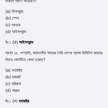
দায়িত্ব গ্রহণ করেছেন?
(a) ফিনল্যান্ড
(b) স্পেন
(c) নরওয়ে
(d) আইসল্যান্ড
উঃ। (d)
আইসল্যান্ড
প্রশ্ন ১৫. সম্প্রতি, জয়সলমীর পাথরের তৈরি দেশের প্রথম ডিজিটাল জাদুঘর
নিচের কোনটিতে খোলা হয়েছে?
(a) মহারাষ্ট্র
(b) গুজরাট
(c) হরিয়ানা
(d) পাঞ্জাব
উঃ। (ক)
মহারাষ্ট্র