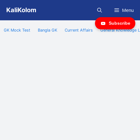
Skip
KaliKolom
Menu
to
content
Subscribe
GK Mock Test
Bangla GK
Current Affairs
General Knowledge L