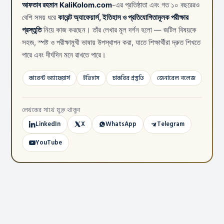
আফতাব রহমান
KaliKolom.com
-এর প্রতিষ্ঠাতা এবং গত ১০ বছরেরও
বেশি সময় ধরে
কারেন্ট অ্যাফেয়ার্স, ইতিহাস ও প্রতিযোগিতামূলক পরীক্ষার
প্রস্তুতি
নিয়ে কাজ করছেন। তাঁর লেখার মূল দর্শন হলো — জটিল বিষয়কে
সহজ, স্পষ্ট ও পরীক্ষামুখী ভাষায় উপস্থাপন করা, যাতে শিক্ষার্থীরা দ্রুত শিখতে
পারে এবং দীর্ঘদিন মনে রাখতে পারে।
কারেন্ট অ্যাফেয়ার্স
ইতিহাস
চাকরির প্রস্তুতি
জেনারেল নলেজ
লেখকের সাথে যুক্ত থাকুন
LinkedIn
X
WhatsApp
Telegram
YouTube