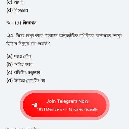
(c) আসাম
(d) মিজোরাম
উঃ। (d)
মিজোরাম
Q4. নিচের মধ্যে কাকে বাহরাইন আন্তর্জাতিক বাণিজ্যিক আদালতের সদস্য
হিসেবে নিযুক্ত করা হয়েছে?
(a) সঞ্জয় কৌল
(b) অমিত গয়াল
(c) অভিজিৎ মজুমদার
(d) উপরের কোনটিই নয়
Join Telegram Now
1631
Members • ⚡
18
joined recently