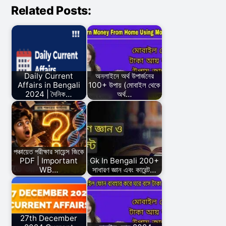
Related Posts:
Daily Current
অনলাইনে অর্থ উপার্জনের
Affairs in Bengali
100+ উপায় (মোবাইল থেকে
2024 | দৈনিক…
অর্থ…
পঞ্চায়েত পরীক্ষার সায়েন্স জিকে
PDF | Important
Gk In Bengali 200+
WB…
সাধারণ জ্ঞান এবং কারেন্ট…
27th December