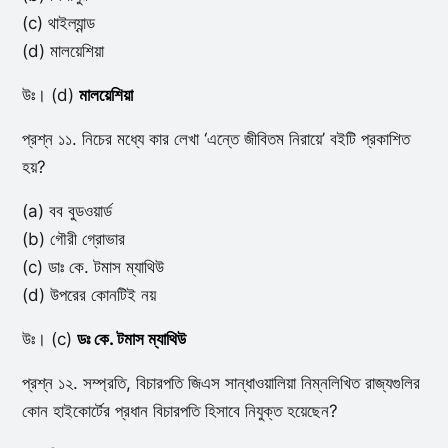
(c) থাইল্যান্ড
(d) মালয়েশিয়া
উঃ। (d)
মালয়েশিয়া
প্রশ্ন ১১. নিচের মধ্যে কার লেখা ‘এন্তে জীবিতম নিরায়ে’ বইটি প্রকাশিত
হয়?
(a) বব বুডওয়ার্ড
(b) গৌরী গ্রোভার
(c) ডাঃ কে. টমাস ম্যাথিউ
(d) উপরের কোনটিই নয়
উঃ। (c)
ডঃ কে. টমাস ম্যাথিউ
প্রশ্ন ১২. সম্প্রতি, বিচারপতি জিএস সান্ধাওয়ালিয়া নিম্নলিখিত রাজ্যগুলির
কোন হাইকোর্টের প্রধান বিচারপতি হিসাবে নিযুক্ত হয়েছেন?