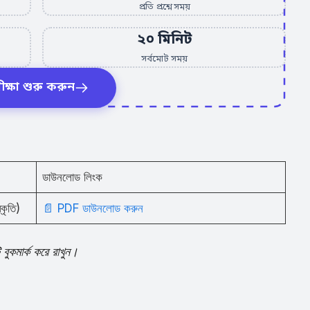
প্রতি প্রশ্নে সময়
২০ মিনিট
সর্বমোট সময়
ীক্ষা শুরু করুন
ডাউনলোড লিংক
কৃতি)
📄 PDF ডাউনলোড করুন
কমার্ক করে রাখুন।