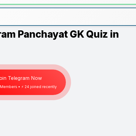
ইজ | Gram Panchayat GK Quiz in
oin Telegram Now
Members • ⚡
19
joined recently