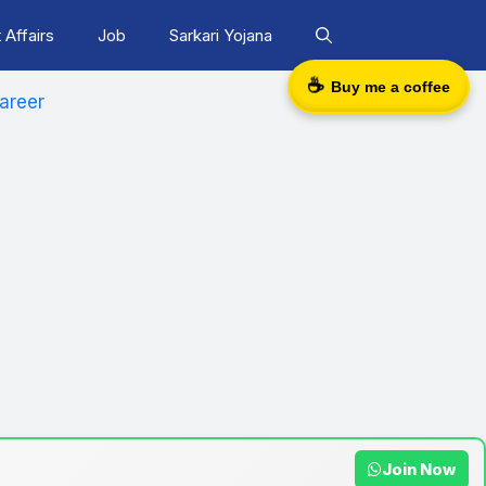
 Affairs
Job
Sarkari Yojana
☕
Buy me a coffee
areer
Join Now