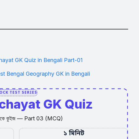
Panchayat GK Quiz in Bengali Part-01
ত্তর | West Bengal Geography GK in Bengali
OCK TEST SERIES
chayat
GK Quiz
েত জিকে কুইজ — Part 03 (MCQ)
১ মিনিট