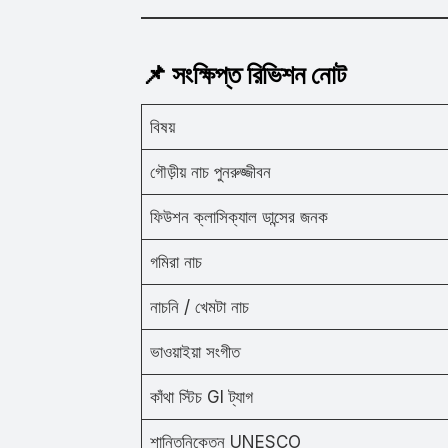
📌 সংক্ষিপ্ত রিভিশন নোট
বিষয়
গৌড়ীয় নাচ পুনরুজ্জীবন
ফিউশন ক্লাসিক্যাল ডান্সের জনক
গমিরা নাচ
নাচনি / খেমটা নাচ
ভাওয়াইয়া সংগীত
কাঁথা স্টিচ GI ট্যাগ
শান্তিনিকেতন UNESCO