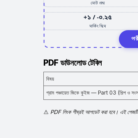
মোট প্রশ্ন
+১ / -০.২৫
মার্কিং স্কিম
পর
PDF ডাউনলোড টেবিল
বিষয়
গ্রাম পঞ্চায়েত জিকে কুইজ — Part 03 (শিল্প ও সংস্
⚠️
PDF লিংক শীঘ্রই আপডেট করা হবে। এই পেজটি বু