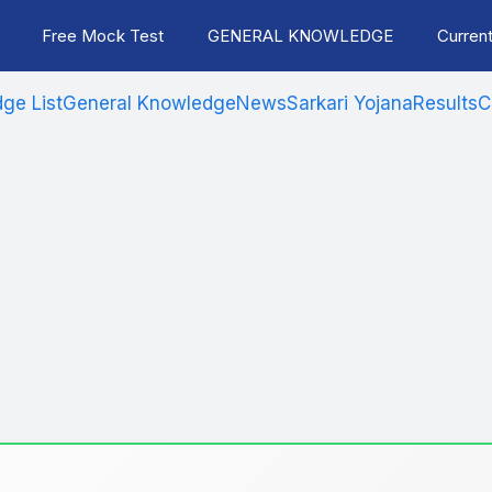
Free Mock Test
GENERAL KNOWLEDGE
Current
ge List
General Knowledge
News
Sarkari Yojana
Results
C