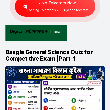
Join Telegram Now
Loading...
Members • ⚡
57
joined recently
Digital বোর্ড: বিষয়বস্তু ✦
show
Bangla General Science Quiz for
Competitive Exam |Part-1