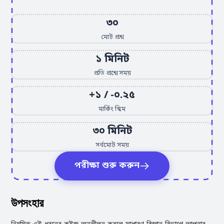
৩০
মোট প্রশ্ন
১ মিনিট
প্রতি প্রশ্নে সময়
+১ / -০.২৫
মার্কিং স্কিম
৩০ মিনিট
সর্বমোট সময়
পরীক্ষা শুরু করুন
উপসংহার
নিয়মিত এই ধরনের কুইজ অনুশীলন করলে সাধারণ বিজ্ঞান বিভাগে আপনার