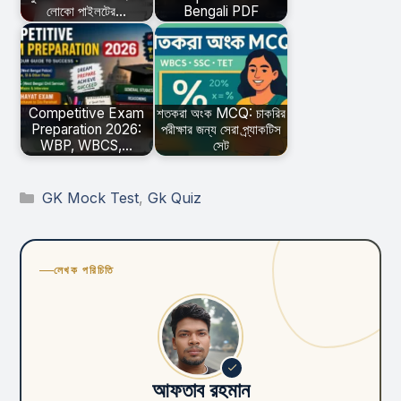
লোকো পাইলটের…
Bengali PDF
Competitive Exam
শতকরা অংক MCQ: চাকরির
Preparation 2026:
পরীক্ষার জন্য সেরা প্র্যাকটিস
WBP, WBCS,…
সেট
Categories
GK Mock Test
,
Gk Quiz
লেখক পরিচিতি
আফতাব রহমান