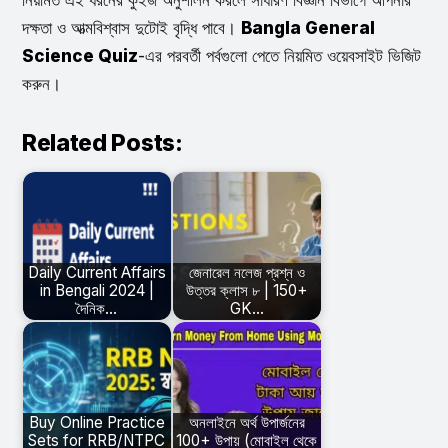
দক্ষতা ও আত্মবিশ্বাস দুটোই বৃদ্ধি পাবে।
Bangla General
Science Quiz
-এর পরবর্তী পর্বগুলো পেতে নিয়মিত ওয়েবসাইট ভিজিট
করুন।
Related Posts:
Daily Current Affairs
জেনারেল নলেজ প্রশ্ন ও
in Bengali 2024 |
উত্তর ক্লাস ৮ | 150+
দৈনিক…
GK…
Buy Online Practice
অনলাইনে অর্থ উপার্জনের
Sets for RRB/NTPC
100+ উপায় (মোবাইল থেকে