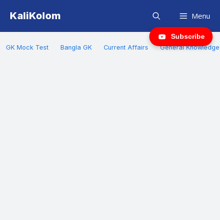
Skip
KaliKolom
Menu
to
content
Subscribe
GK Mock Test
Bangla GK
Current Affairs
General Knowledge 