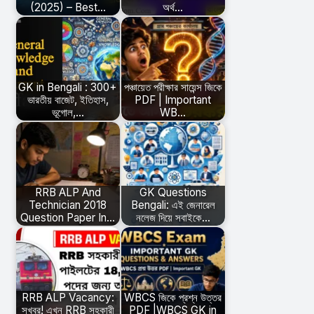
(2025) – Best…
অর্থ…
GK in Bengali : 300+
পঞ্চায়েত পরীক্ষার সায়েন্স জিকে
ভারতীয় বাজেট, ইতিহাস,
PDF | Important
ভূগোল,…
WB…
RRB ALP And
GK Questions
Technician 2018
Bengali: এই জেনারেল
Question Paper In…
নলেজ দিয়ে সবাইকে…
RRB ALP Vacancy:
WBCS জিকে প্রশ্ন উত্তর
সুখবর! এখন RRB সহকারী
PDF |WBCS GK in