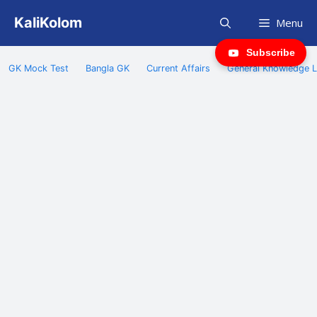
Skip
KaliKolom
Menu
to
content
Subscribe
GK Mock Test
Bangla GK
Current Affairs
General Knowledge L