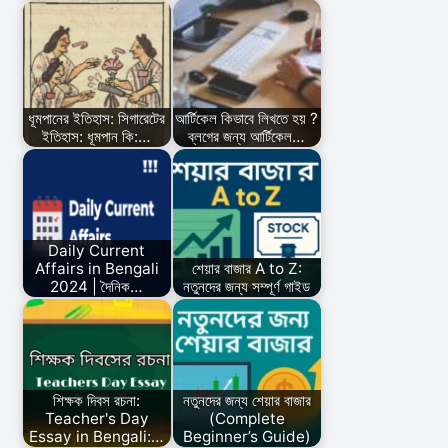
ধূমপানের ইতিহাস: সিগারেটের
আর্টিকেল কিভাবে লিখতে হয় ?
ইতিহাস: ধূমপান কি:…
ব্লগের জন্য আর্টিকেল…
Daily Current
Affairs in Bengali
শেয়ার বাজার A to Z:
2024 | দৈনিক…
নতুনদের জন্য সম্পূর্ণ গাইড
শিক্ষক দিবস রচনা:
নতুনদের জন্য শেয়ার বাজার
Teacher's Day
(Complete
Essay in Bengali:…
Beginner’s Guide)