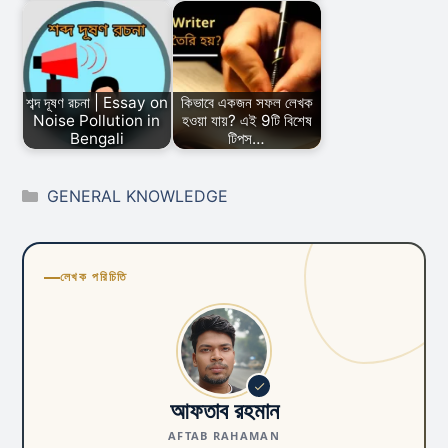
শব্দ দূষণ রচনা | Essay on
কিভাবে একজন সফল লেখক
Noise Pollution in
হওয়া যায়? এই 9টি বিশেষ
Bengali
টিপস…
Categories
GENERAL KNOWLEDGE
লেখক পরিচিতি
আফতাব রহমান
AFTAB RAHAMAN