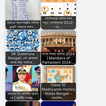
সেপ্টেম্বরের মাসের দিবস
ভারতের প্রধানমন্ত্রীর তালিকা
সমূহ: সেপ্টেম্বরের 2022-
pdf: ভারতের সকল…
এর…
GK Questions
সংসদ সদস্য তালিকা 2024
Bengali: এই জেনারেল
| Members of
নলেজ দিয়ে সবাইকে…
Parliament 2024:…
Class 10
Madhyamik History
ভারতের তিন বাহিনীর প্রধান
Notes Bengali –
কে | ভারতীয় সশস্ত্র…
মাধ্যমিক…