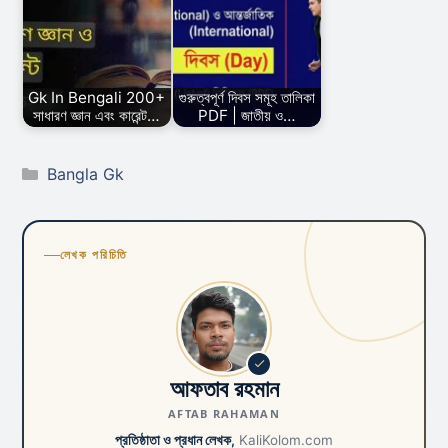
Gk In Bengali 200+
গুরুত্বপূর্ণ দিবস সমূহ তালিকা
সাধারণ জ্ঞান এবং কারেন্ট…
PDF | জাতীয় ও…
Categories
Bangla Gk
লেখক পরিচিতি
আফতাব রহমান
AFTAB RAHAMAN
প্রতিষ্ঠাতা ও প্রধান লেখক,
KaliKolom.com