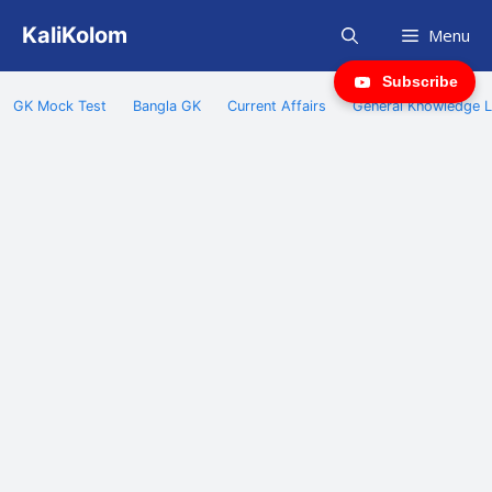
Skip
KaliKolom
Menu
to
content
Subscribe
GK Mock Test
Bangla GK
Current Affairs
General Knowledge L