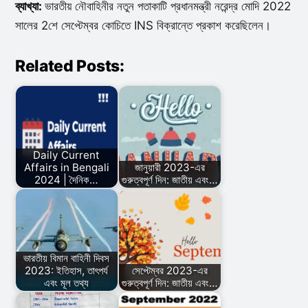
ব্যাখ্যা:
ভারতীয় নৌবাহিনীর নতুন পতাকাটি প্রধানমন্ত্রী নরেন্দ্র মোদি 2022
সালের 2শে সেপ্টেম্বর কোচিতে INS বিক্রান্তে প্রকাশ করেছিলেন।
Related Posts:
Daily Current
Affairs in Bengali
জানুয়ারী 2023-এর
2024 | দৈনিক…
গুরুত্বপূর্ণ দিন: জাতীয় এবং…
ভারতীয় বিমান বাহিনী দিবস
2023: ইতিহাস, তাৎপর্য
সেপ্টেম্বর 2023-এর
এবং মূল তথ্য
গুরুত্বপূর্ণ দিন: জাতীয় এবং…