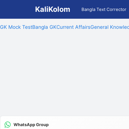
Skip
KaliKolom
Bangla Text Corrector
to
content
GK Mock Test
Bangla GK
Current Affairs
General Knowled
WhatsApp Group