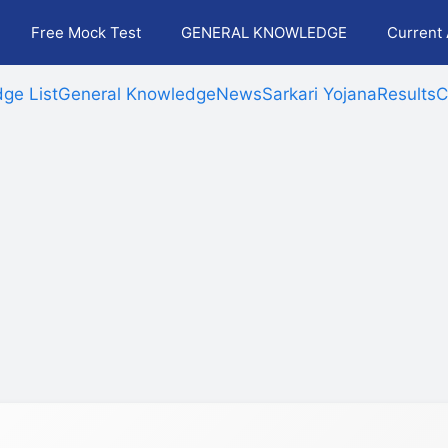
Free Mock Test
GENERAL KNOWLEDGE
Current 
ge List
General Knowledge
News
Sarkari Yojana
Results
C