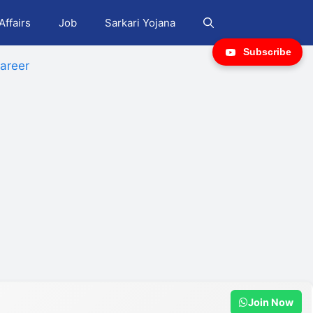
Affairs
Job
Sarkari Yojana
Subscribe
areer
Join Now