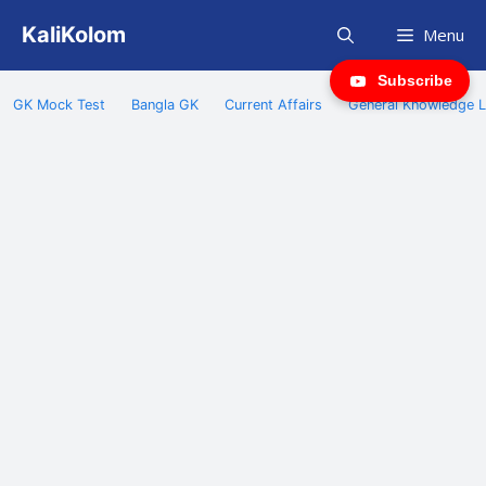
Skip
KaliKolom
Menu
to
content
Subscribe
GK Mock Test
Bangla GK
Current Affairs
General Knowledge L