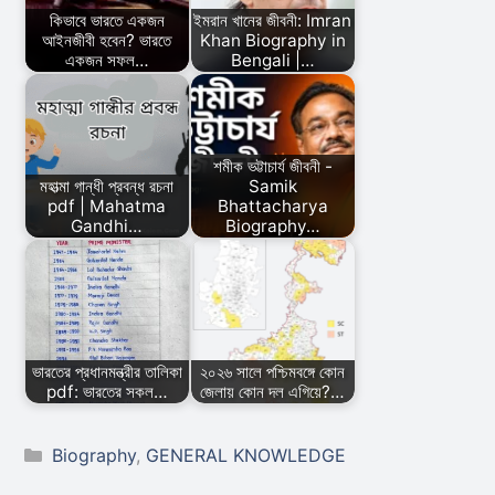
কিভাবে ভারতে একজন
ইমরান খানের জীবনী: Imran
আইনজীবী হবেন? ভারতে
Khan Biography in
একজন সফল…
Bengali |…
শমীক ভট্টাচার্য জীবনী -
মহাত্মা গান্ধী প্রবন্ধ রচনা
Samik
pdf | Mahatma
Bhattacharya
Gandhi…
Biography…
ভারতের প্রধানমন্ত্রীর তালিকা
২০২৬ সালে পশ্চিমবঙ্গে কোন
pdf: ভারতের সকল…
জেলায় কোন দল এগিয়ে?…
Categories
Biography
,
GENERAL KNOWLEDGE