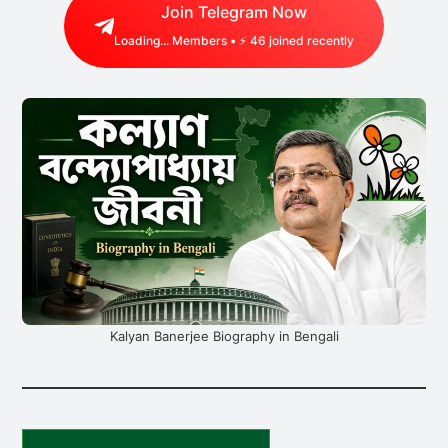
Join Telegram Now
Loading...
Members • ⚡
46
joined recently
Kalyan Banerjee Biography in Bengali