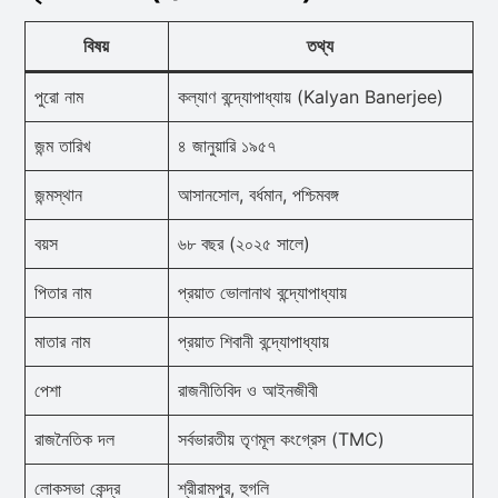
বিষয়
তথ্য
পুরো নাম
কল্যাণ বন্দ্যোপাধ্যায় (Kalyan Banerjee)
জন্ম তারিখ
৪ জানুয়ারি ১৯৫৭
জন্মস্থান
আসানসোল, বর্ধমান, পশ্চিমবঙ্গ
বয়স
৬৮ বছর (২০২৫ সালে)
পিতার নাম
প্রয়াত ভোলানাথ বন্দ্যোপাধ্যায়
মাতার নাম
প্রয়াত শিবানী বন্দ্যোপাধ্যায়
পেশা
রাজনীতিবিদ ও আইনজীবী
রাজনৈতিক দল
সর্বভারতীয় তৃণমূল কংগ্রেস (TMC)
লোকসভা কেন্দ্র
শ্রীরামপুর, হুগলি