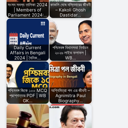
সংসদ সদস্য তালিকা 2024
কাকলি ঘোষ দস্তিদারের জীবনী
| Members of
– Kakoli Ghosh
Parliament 2024:…
Dastidar…
Daily Current
পশ্চিমবঙ্গ বিধানসভা নির্বাচন
Affairs in Bengali
২০২৬ লাইভ ফলাফল |
2024 | দৈনিক…
WB…
পশ্চিমবঙ্গ জিকে ১০০ MCQ
অগ্নিমিত্রা পল এর জীবনী –
প্রশ্নোত্তর PDF | WB
Agnimitra Paul
GK…
Biography…