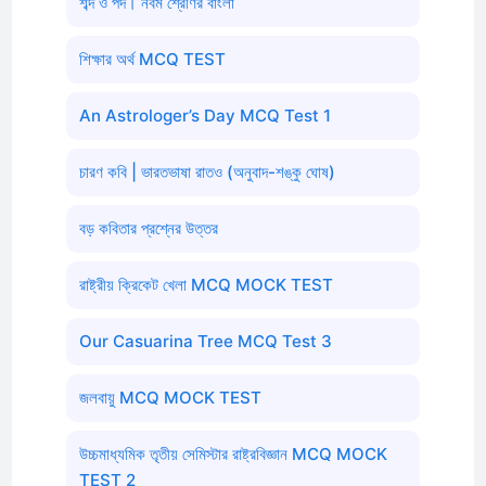
শব্দ ও পদ। নবম শ্রেণির বাংলা
শিক্ষার অর্থ MCQ TEST
An Astrologer’s Day MCQ Test 1
চারণ কবি | ভারতভাষা রাতও (অনুবাদ-শঙ্কু ঘোষ)
বড় কবিতার প্রশ্নের উত্তর
রাষ্ট্রীয় ক্রিকেট খেলা MCQ MOCK TEST
Our Casuarina Tree MCQ Test 3
জলবায়ু MCQ MOCK TEST
উচ্চমাধ্যমিক তৃতীয় সেমিস্টার রাষ্ট্রবিজ্ঞান MCQ MOCK
TEST 2