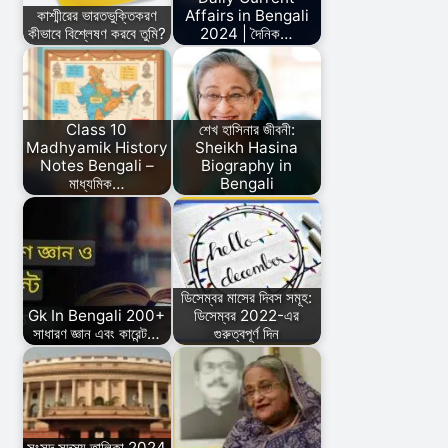
কাশ্মীরের ভারতভুক্তিকরণ
Affairs in Bengali
কীভাবে বিশ্লেষণ করবে তুমি?
2024 | দৈনিক…
Class 10
শেখ হাসিনার জীবনী:
Madhyamik History
Sheikh Hasina
Notes Bengali –
Biography in
মাধ্যমিক…
Bengali
ডিসেম্বর মাসের দিবস সমূহ:
Gk In Bengali 200+
ডিসেম্বর 2022-এর
সাধারণ জ্ঞান এবং কারেন্ট…
গুরুত্বপূর্ণ দিন
সংসদ সদস্য তালিকা 2024