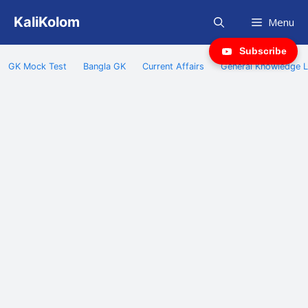
Skip
KaliKolom
Menu
to
content
Subscribe
GK Mock Test
Bangla GK
Current Affairs
General Knowledge L