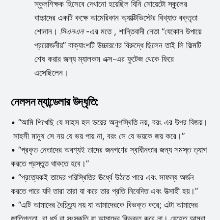
স্কুলশিক্ষক হিসেবে দেখানো হয়েছিল যিনি সোয়েটো স্কুলের
বাচ্চাদের একটি কক্ষে আমেরিকান অ্যাক্টিভিস্টের বিখ্যাত বক্তৃতা
শোনান।
সিএনএন
-এর মতে , শান্তিবাদী নেতা “যেকোন উপায়ে
প্রয়োজনীয়” বাক্যাংশটি উচ্চারণের বিরুদ্ধে ছিলেন তাই লি ফিল্মটি
শেষ করার জন্য ম্যালকম এক্স-এর ফুটেজ থেকে ফিরে
এসেছিলেন।
নেলসন ম্যান্ডেলার উদ্ধৃতি:
• “আমি শিখেছি যে সাহস হল ভয়ের অনুপস্থিতি নয়, বরং এর উপর বিজয়।
সাহসী মানুষ সে নয় যে ভয় পায় না, বরং সে যে ভয়কে জয় করে।”
• “প্রকৃত নেতাদের অবশ্যই তাদের জনগণের স্বাধীনতার জন্য সমস্ত ত্যাগ
করতে প্রস্তুত থাকতে হবে।”
• “প্রত্যেকই তাদের পরিস্থিতির ঊর্ধ্বে উঠতে পারে এবং সাফল্য অর্জন
করতে পারে যদি তারা তারা যা করে তার প্রতি নিবেদিত এবং উত্সাহী হয়।”
• “এটি আমাদের বৈচিত্র্য নয় যা আমাদেরকে বিভক্ত করে; এটা আমাদের
জাতিগততা, বা ধর্ম বা সংস্কৃতি যা আমাদের বিভক্ত করে না। যেহেতু আমরা