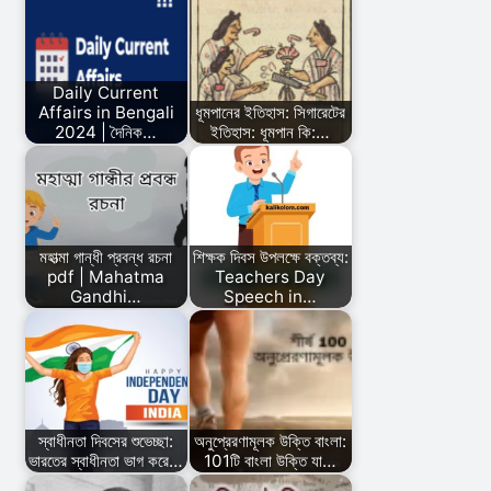
Daily Current
Affairs in Bengali
ধূমপানের ইতিহাস: সিগারেটের
2024 | দৈনিক…
ইতিহাস: ধূমপান কি:…
মহাত্মা গান্ধী প্রবন্ধ রচনা
শিক্ষক দিবস উপলক্ষে বক্তব্য:
pdf | Mahatma
Teachers Day
Gandhi…
Speech in…
স্বাধীনতা দিবসের শুভেচ্ছা:
অনুপ্রেরণামূলক উক্তি বাংলা:
ভারতের স্বাধীনতা ভাগ করে…
101টি বাংলা উক্তি যা…