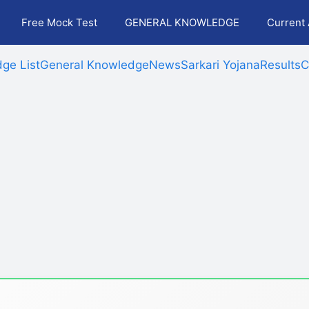
Free Mock Test
GENERAL KNOWLEDGE
Current 
ge List
General Knowledge
News
Sarkari Yojana
Results
C