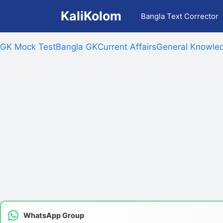
Skip
KaliKolom
Bangla Text Corrector
to
content
GK Mock Test
Bangla GK
Current Affairs
General Knowled
WhatsApp Group