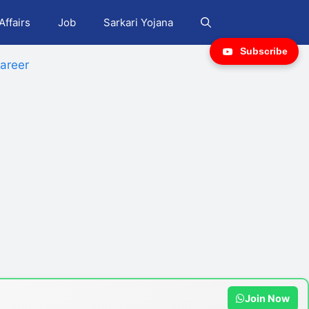
Affairs
Job
Sarkari Yojana
Subscribe
areer
Join Now