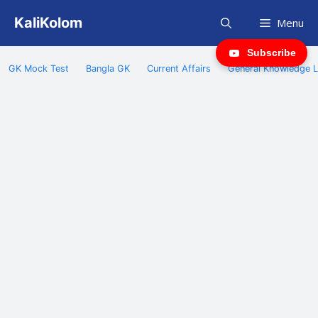
Skip
KaliKolom
Menu
to
content
Subscribe
GK Mock Test
Bangla GK
Current Affairs
General Knowledge L