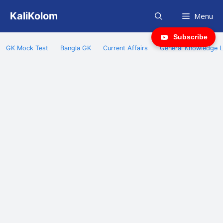
Skip
KaliKolom
Menu
to
content
Subscribe
GK Mock Test
Bangla GK
Current Affairs
General Knowledge L