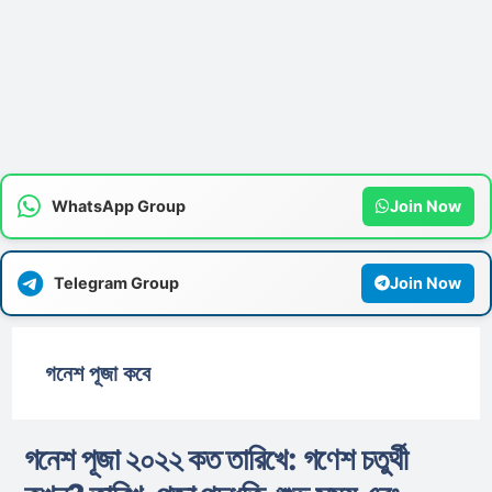
WhatsApp Group
Join Now
Telegram Group
Join Now
গনেশ পূজা কবে
গনেশ পূজা ২০২২ কত তারিখে: গণেশ চতুর্থী