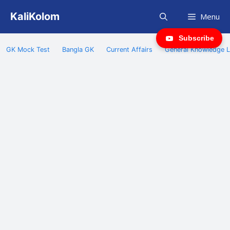
Skip
KaliKolom
Menu
to
content
Subscribe
GK Mock Test
Bangla GK
Current Affairs
General Knowledge L