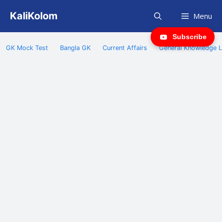
Skip
KaliKolom
Menu
to
content
Subscribe
GK Mock Test
Bangla GK
Current Affairs
General Knowledge L