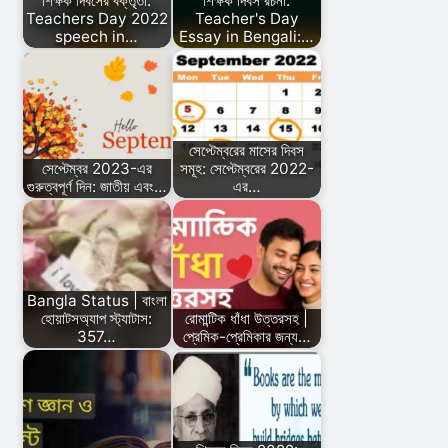
শিক্ষক দিবসের বক্তৃতা:
শিক্ষক দিবস রচনা:
Teachers Day 2022
Teacher's Day
speech in…
Essay in Bengali:…
সেপ্টেম্বরের মাসের দিবস
সেপ্টেম্বর 2023-এর
সমূহ: সেপ্টেম্বরের 2022-
গুরুত্বপূর্ণ দিন: জাতীয় এবং…
এর…
Bangla Status | বাংলা
হোয়াটসঅ্যাপ স্ট্যাটাস:
রোমান্টিক ধাঁধা উত্তরসহ |
357…
প্রেমিক-প্রেমিকার জন্য…