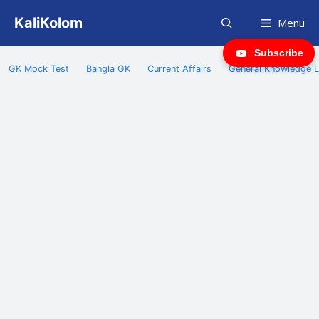
Skip
KaliKolom
Menu
to
content
Subscribe
GK Mock Test
Bangla GK
Current Affairs
General Knowledge L