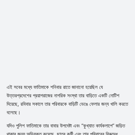
এই সবের মধ্যে ফাতিমাকে শনিবার রাতে জানানো হয়েছিল যে
উত্তরপ্রদেশের প্রয়াগরাজের নাগরিক সংস্থা তার বাড়িতে একটি নোটিশ
দিয়েছে, রবিবার সকালে তার পরিবারকে বাড়িটি ভেঙে ফেলার জন্য খালি করতে
বলেছে।
যদিও পুলিশ ফাতিমাকে তার বাবার উপদেষ্টা এবং “কুখ্যাত কার্যকলাপে” জড়িত
থাকার জন্য অভিযুক্ত করেছে, ছাত্র কর্মী এবং তার পরিবারের বিরুদ্ধে