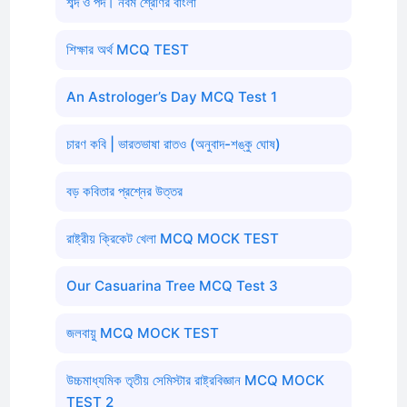
শব্দ ও পদ। নবম শ্রেণির বাংলা
শিক্ষার অর্থ MCQ TEST
An Astrologer’s Day MCQ Test 1
চারণ কবি | ভারতভাষা রাতও (অনুবাদ-শঙ্কু ঘোষ)
বড় কবিতার প্রশ্নের উত্তর
রাষ্ট্রীয় ক্রিকেট খেলা MCQ MOCK TEST
Our Casuarina Tree MCQ Test 3
জলবায়ু MCQ MOCK TEST
উচ্চমাধ্যমিক তৃতীয় সেমিস্টার রাষ্ট্রবিজ্ঞান MCQ MOCK
TEST 2