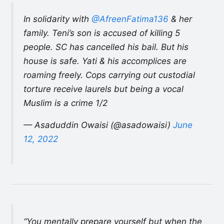
In solidarity with
@AfreenFatima136
& her
family. Teni’s son is accused of killing 5
people. SC has cancelled his bail. But his
house is safe. Yati & his accomplices are
roaming freely. Cops carrying out custodial
torture receive laurels but being a vocal
Muslim is a crime 1/2
— Asaduddin Owaisi (@asadowaisi)
June
12, 2022
“You mentally prepare yourself but when the