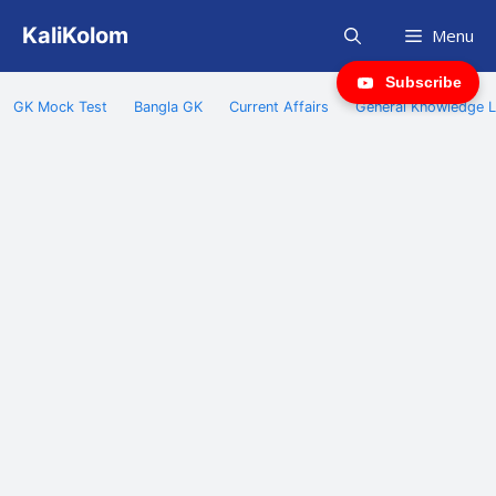
Skip
KaliKolom
Menu
to
content
Subscribe
GK Mock Test
Bangla GK
Current Affairs
General Knowledge L