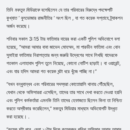
তিনি
মকতুব মিডিয়াকে
বলেছিলেন যে তার পরিবারের বিরুদ্ধে পদক্ষেপটি
কুখ্যাত ‘ বুলডোজার রাজনীতির ‘ অংশ ছিল , যা গত কয়েক সপ্তাহে ট্র্যাকশন
অর্জন করেছে।
শনিবার সকাল 3:15 টায় ফাতিমার দায়ের করা একটি পুলিশ অভিযোগে বলা
হয়েছে, “আমরা আমার বাবা জাভেদ মোহম্মদ, মা পারভীন ফাতিমা এবং বোন
সুমাইয়া ফাতিমার নিরাপত্তার জন্য জরুরি উদ্বেগের সাথে লিখছি যাদেরকে
গতকাল এলাহাবাদ পুলিশ তুলে নিয়েছে, কোনো নোটিশ ছাড়াই। বা ওয়ারেন্ট,
এবং যার হদিস আমরা গত কয়েক ঘন্টা ধরে খুঁজে পাচ্ছি না।”
“যখন বন্ধুবান্ধব এবং পরিবারের সদস্যরা কোতোয়ালি থানায় পৌঁছেছিল,
যেখান থেকে অফিসাররা এসেছিল, তাদের তার সাথে দেখা করতে দেওয়া হয়নি
এবং পুলিশ কর্মকর্তারা এমনকি তিনি তাদের হেফাজতে ছিলেন কিনা তা নিশ্চিত
করতে অস্বীকার করেছিলেন,” মকতুব মিডিয়ার মাধ্যমে অভিযোগটি উদ্ধৃত
করা হয়েছে। .
“কয়েক ঘন্টা পরে, বেলা ১২টার দিকে কয়েকজন পুলিশ অফিসার আবার আমার