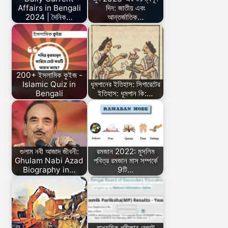
Affairs in Bengali
দিন: জাতীয় এবং
2024 | দৈনিক…
আন্তর্জাতিক…
200+ ইসলামিক কুইজ -
Islamic Quiz in
ধূমপানের ইতিহাস: সিগারেটের
Bengali
ইতিহাস: ধূমপান কি:…
গুলাম নবী আজাদ জীবনী:
রমজান 2022: মুসলিম
Ghulam Nabi Azad
পবিত্র রমজান মাস সম্পর্কে
Biography in…
9টি…
মাধ্যমিক পরীক্ষার রেজাল্ট