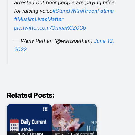
arrested but poor people are paying price
for raising voice
#StandWithAfreenFatima
#MuslimLivesMatter
pic.twitter.com/GmuaKCZCCb
— Waris Pathan (@warispathan)
June 12,
2022
Related Posts:
Daily Current
জুন 2023-এর গুরুত্বপূর্ণ