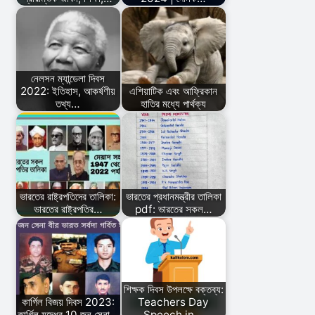
নেলসন ম্যান্ডেলা দিবস
2022: ইতিহাস, আকর্ষণীয়
এশিয়াটিক এবং আফ্রিকান
তথ্য…
হাতির মধ্যে পার্থক্য
ভারতের রাষ্ট্রপতিদের তালিকা:
ভারতের প্রধানমন্ত্রীর তালিকা
ভারতের রাষ্ট্রপতির…
pdf: ভারতের সকল…
শিক্ষক দিবস উপলক্ষে বক্তব্য:
কার্গিল বিজয় দিবস 2023:
Teachers Day
কার্গিল যুদ্ধের 10 জন সেনা…
Speech in…