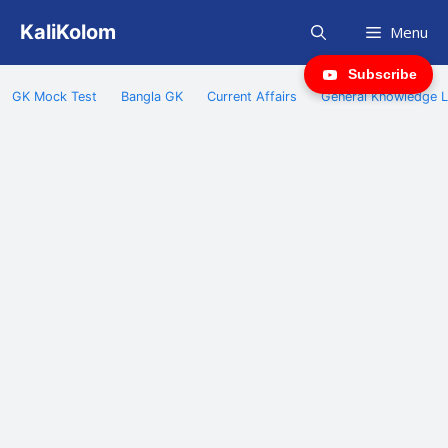
Skip
KaliKolom
Menu
to
content
Subscribe
GK Mock Test
Bangla GK
Current Affairs
General Knowledge L