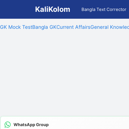
Skip
KaliKolom
Bangla Text Corrector
to
content
GK Mock Test
Bangla GK
Current Affairs
General Knowled
WhatsApp Group