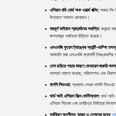
এশিয়ান বডি বোর্ড অফ ওয়ার্ল্ড বক্সিং:
অজয় ​​সিং 
উন্নয়নে অবদান রেখেছেন।
মারবুর্গ ভাইরাস প্রাদুর্ভাবের সমাপ্তি:
রুয়ান্ডা 
জনস্বাস্থ্য অর্জনকে চিহ্নিত করেছে।
এলএনজি ফুয়েল ট্যাঙ্কের অ্যান্টি-ডাম্পিং তদন্
আমদানি করা এলএনজি জ্বালানী ট্যাঙ্কগুলির অ্
তেল ছড়িয়ে পড়ার কারণে ফেডারেল জরুরি অবস্
অবস্থা ঘোষণা করেছে, পরিবেশগত এবং নিরাপত
বাপসি সিধওয়া:
প্রখ্যাত লেখক বাপসি সিধওয়া
থার্ড আই এশিয়ান ফিল্ম ফেস্টিভ্যাল:
থার্ড আই এ
এশিয়ান সিনেমা এবং চলচ্চিত্র নির্মাতারা উদয
সূর্যকিরণ অনুশীলন: ভারত ও নেপালের মধ্যে
সূর