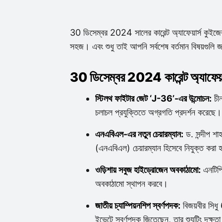
30 ডিসেম্বর 2024 সালের কারেন্ট অ্যাফেয়ার্স কুইজের 
সহজ। এবং শুধু তাই আপনি সর্বশেষ বর্তমান বিষয়গুলি জ
30 ডিসেম্বর 2024 কারেন্ট অ্যাফেয়ার
স্টিলথ ফাইটার জেট ‘J-36’-এর উন্মোচন:
চীন
চলাচল প্রযুক্তিতে অগ্রগতি প্রদর্শন করেছে।
এনএবিএল-এর নতুন চেয়ারম্যান:
ড. সন্দীপ শাহ
(এনএবিএল) চেয়ারম্যান হিসেবে নিযুক্ত করা হয
ওড়িশায় সবুজ হাইড্রোজেন অবকাঠামো:
এনটিপি
অবকাঠামো স্থাপন করবে।
জাতীয় চ্যাম্পিয়নশিপ স্বর্ণপদক:
বিজয়বীর সিধু 
ইভেন্টে স্বর্ণপদক জিতেছেন, তার শ্যুটিং দক্ষত