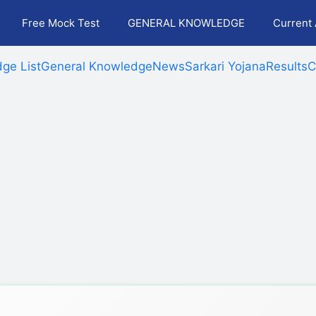
Free Mock Test
GENERAL KNOWLEDGE
Current 
ge List
General Knowledge
News
Sarkari Yojana
Results
C