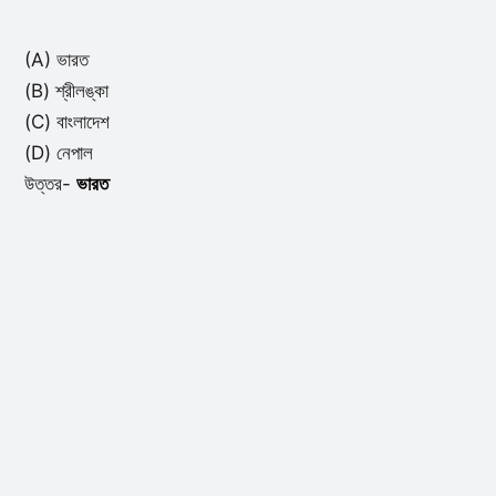
(A) ভারত
(B) শ্রীলঙ্কা
(C) বাংলাদেশ
(D) নেপাল
উত্তর-
ভারত