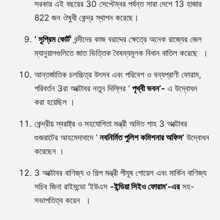
সরকার এই বছরের 30 সেপ্টেম্বর পর্যন্ত সারা দেশে 13 হাজার
822 জন ঔষুধী কেন্দ্র স্থাপন করেছে।
‘ সুপ্রিম কোর্ট’
বন্দীদের কাজ বরাদ্দের ক্ষেত্রে অনেক রাজ্যের জেল
ম্যানুয়ালগুলিতে জাত ভিত্তিক বৈষম্যমূলক বিধান বাতিল করেছে ।
আন্তর্জাতিক চলচ্চিত্র উৎসব এবং পরিবেশ ও বন্যপ্রাণী ফোরাম,
পরিবর্তন 3রা অক্টোবর নতুন দিল্লির ‘
পৃথ্বী ভবন’-
এ উদ্বোধন
করা হয়েছিল ।
কেন্দ্রীয় স্বরাষ্ট্র ও সহযোগিতা মন্ত্রী অমিত শাহ 3 অক্টোবর
গুজরাটের আহমেদাবাদে ‘
নবনির্মিত পুলিশ কমিশনার অফিস’
উদ্বোধন
করেছেন ।
3 অক্টোবর বাণিজ্য ও শিল্প মন্ত্রী পীযূষ গোয়েল এবং মার্কিন বাণিজ্য
সচিব জিনা রাইমন্ডো ‘ইউএস
-ইন্ডিয়া সিইও ফোরাম’-এর
সহ-
সভাপতিত্ব করেন ।