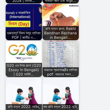
2024 | দৈনিক…
সাধারণ জ্ঞান এবং কারেন্ট…
রাখি বন্ধন রচনা: Rakhi
গুরুত্বপূর্ণ দিবস সমূহ তালিকা
Bandhan Rachana
PDF | জাতীয় ও…
in Bengali:…
G20 এর উপর রচনা (G20
Essay In Bengali)
ভারতের প্রধানমন্ত্রীর তালিকা
| G20 সামিট…
pdf: ভারতের সকল…
রাখি বন্ধন 2022: তারিখ,
শুভ রাখি বন্ধন 2022: ছবি,