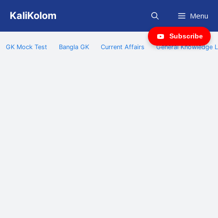
Skip
KaliKolom
Menu
to
content
Subscribe
GK Mock Test
Bangla GK
Current Affairs
General Knowledge L