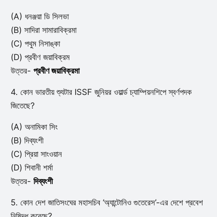
(A) ধনঞ্জয়া ডি সিলভা
(B) সাদিরা সামারাবিক্রমা
(C) পথুম নিসাঙ্কা
(D) প্রবীণ জয়াবিক্রম
উত্তর-
প্রবীণ জয়াবিক্রমা
4. কোন ভারতীয় শ্যুটার ISSF জুনিয়র ওয়ার্ল্ড চ্যাম্পিয়নশিপে স্বর্ণপদক
জিতেছে?
(A) অনামিকা সিং
(B) দিব্যংশী
(C) প্রিয়া সাংওয়ান
(D) শিবানী শর্মা
উত্তর-
দিব্যংশী
5. কোন দেশ জাতিসংঘের মহাসচিব ‘অ্যান্টোনিও গুতেরেস’-এর দেশে প্রবেশ
নিষিদ্ধ করেছে?