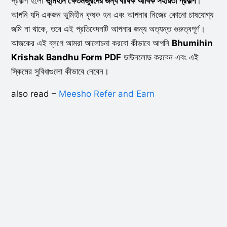
প্রকল্প হলো
ভূমিহীন ক্ষেতমজুরদের জন্য বার্ষিক আর্থিক সহায়তা প্রকল্প
।
আপনি যদি একজন ভূমিহীন কৃষক হন এবং আপনার নিজের কোনো চাষযোগ্য
জমি না থাকে, তবে এই প্রতিবেদনটি আপনার জন্য অত্যন্ত গুরুত্বপূর্ণ।
আজকের এই ব্লগে আমরা আলোচনা করবো কীভাবে আপনি
Bhumihin
Krishak Bandhu Form PDF
ডাউনলোড করবেন এবং এই
স্কিমের সুবিধাগুলো কীভাবে নেবেন।
also read –
Meesho Refer and Earn