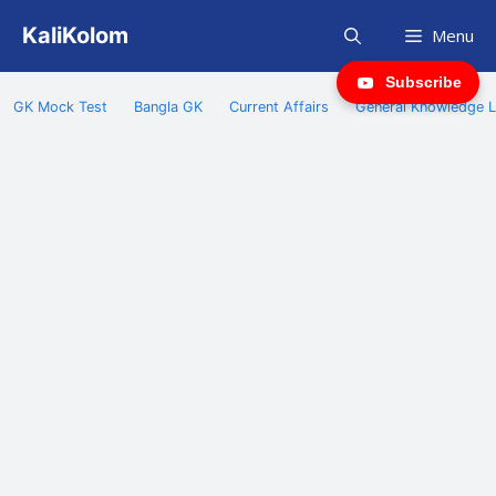
Skip
KaliKolom
Menu
to
content
Subscribe
GK Mock Test
Bangla GK
Current Affairs
General Knowledge L