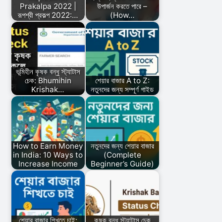
Prakalpa 2022 |
উপার্জন করতে পারে –
রূপশ্রী প্রকল্প 2022:…
(How…
ভূমিহীন কৃষক বন্ধু স্ট্যাটাস
চেক: Bhumihin
শেয়ার বাজার A to Z:
Krishak…
নতুনদের জন্য সম্পূর্ণ গাইড
How to Earn Money
নতুনদের জন্য শেয়ার বাজার
in India: 10 Ways to
(Complete
Increase Income
Beginner’s Guide)
শেয়ার বাজার শিখতে চাই:
কৃষক বন্ধু স্ট্যাটাস চেক