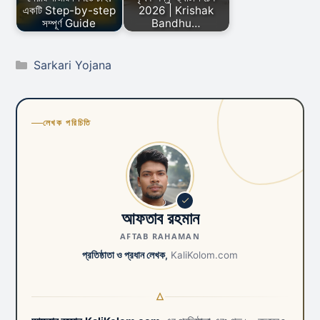
একটি Step-by-step
2026 | Krishak
সম্পূর্ণ Guide
Bandhu…
Categories
Sarkari Yojana
লেখক পরিচিতি
আফতাব রহমান
AFTAB RAHAMAN
প্রতিষ্ঠাতা ও প্রধান লেখক,
KaliKolom.com