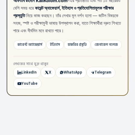
আফতাব রহমান
KaliKolom.com
-এর প্রতিষ্ঠাতা এবং গত ১০ বছরেরও
বেশি সময় ধরে
কারেন্ট অ্যাফেয়ার্স, ইতিহাস ও প্রতিযোগিতামূলক পরীক্ষার
প্রস্তুতি
নিয়ে কাজ করছেন। তাঁর লেখার মূল দর্শন হলো — জটিল বিষয়কে
সহজ, স্পষ্ট ও পরীক্ষামুখী ভাষায় উপস্থাপন করা, যাতে শিক্ষার্থীরা দ্রুত শিখতে
পারে এবং দীর্ঘদিন মনে রাখতে পারে।
কারেন্ট অ্যাফেয়ার্স
ইতিহাস
চাকরির প্রস্তুতি
জেনারেল নলেজ
লেখকের সাথে যুক্ত থাকুন
LinkedIn
X
WhatsApp
Telegram
YouTube