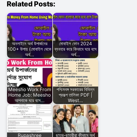
Related Posts:
অনলাইনে অর্থ উপার্জনের
মোবাইল ফোন 2024
100+ উপায় (মোবাইল থেকে
ব্যবহার করে কিভাবে ঘরে বসে
অর্থ…
অর্থ…
Meesho Work From
পশ্চিমবঙ্গ সরকারের বিভিন্ন
Home Job: Meesho
প্রকল্প তালিকা PDF |
আপনাকে ঘরে বসে…
West…
Rupashree
ছাত্র-ছাত্রীরা কীভাবে অর্থ