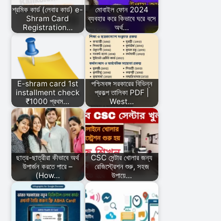
শ্রমিক কার্ড (লেবার কার্ড) e-
মোবাইল ফোন 2024
Shram Card
ব্যবহার করে কিভাবে ঘরে বসে
Registration…
অর্থ…
E-shram card 1st
পশ্চিমবঙ্গ সরকারের বিভিন্ন
installment check
প্রকল্প তালিকা PDF |
₹1000 প্রথম…
West…
ছাত্র-ছাত্রীরা কীভাবে অর্থ
CSC সেন্টার খোলার জন্য
উপার্জন করতে পারে –
রেজিস্ট্রেশন শুরু, সহজ
(How…
উপায়ে…