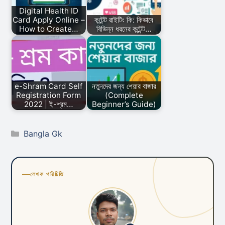
Digital Health ID
Card Apply Online –
কন্টেন্ট রাইটিং কি: কিভাবে
How to Create…
বিভিন্ন ধরনের কন্টেন্ট…
e-Shram Card Self
নতুনদের জন্য শেয়ার বাজার
Registration Form
(Complete
2022 | ই-শ্রম…
Beginner’s Guide)
Categories
Bangla Gk
লেখক পরিচিতি