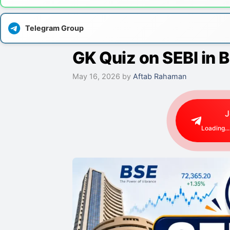
Telegram Group
GK Quiz on SEBI in 
May 16, 2026
by
Aftab Rahaman
J
Loading...