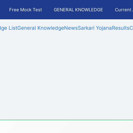
Free Mock Test
GENERAL KNOWLEDGE
Current 
ge List
General Knowledge
News
Sarkari Yojana
Results
C