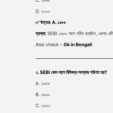
C. ১৯৯৫
D. ২০০০
✅ উত্তর: A. ১৯৮৮
ব্যাখ্যা:
SEBI ১৯৮৮ সালে গঠিত হয়েছিল, এরপর এটি ব
Also check –
Gk in Bengali
২. SEBI কোন সালে বিধিবদ্ধ সংস্থায় পরিণত হয়?
A. ১৯৮৮
B. ১৯৯০
C. ১৯৯২