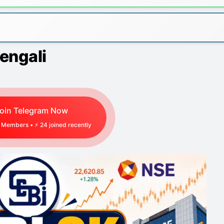
Bengali
oin Telegram Now
Members • ⚡
42
joined recently