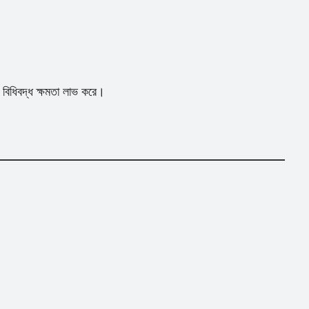
িধিবদ্ধ ক্ষমতা লাভ করে।