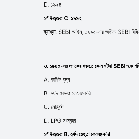
D. ১৯৯৪
✅ উত্তর: C. ১৯৯২
ব্যাখ্যা:
SEBI আইন, ১৯৯২-এর অধীনে SEBI বিধিবদ্
৩. ১৯৯০-এর দশকের শুরুতে কোন ঘটনা SEBI-কে শক্তিশা
A. কার্গিল যুদ্ধ
B. হর্ষদ মেহতা কেলেঙ্কারি
C. নোটবন্দি
D. LPG সংস্কার
✅ উত্তর: B. হর্ষদ মেহতা কেলেঙ্কারি