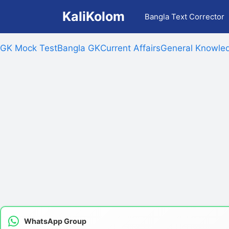
Skip
KaliKolom
Bangla Text Corrector
to
content
GK Mock Test
Bangla GK
Current Affairs
General Knowled
WhatsApp Group