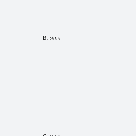
B. ১৯৯২