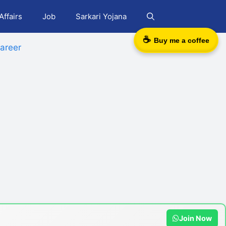
Affairs
Job
Sarkari Yojana
☕
Buy me a coffee
areer
Join Now